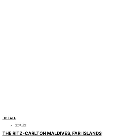
ЧИТАТЬ
ОТДЫХ
THE RITZ-CARLTON MALDIVES, FARI ISLANDS