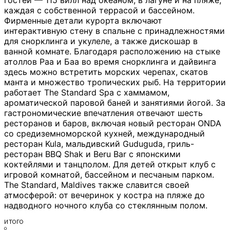
гостей — 115 вилл над океаном, в лагуне и на пляже,
каждая с собственной террасой и бассейном.
Фирменные детали курорта включают
интерактивную стену в спальне с принадлежностями
для снорклинга и укулеле, а также дискошар в
ванной комнате. Благодаря расположению на стыке
атоллов Раа и Баа во время снорклинга и дайвинга
здесь можно встретить морских черепах, скатов
манта и множество тропических рыб. На территории
работает The Standard Spa с хаммамом,
ароматической паровой баней и занятиями йогой. За
гастрономические впечатления отвечают шесть
ресторанов и баров, включая новый ресторан ONDA
со средиземноморской кухней, международный
ресторан Kula, мальдивский Guduguda, гриль-
ресторан BBQ Shak и Beru Bar с японскими
коктейлями и танцполом. Для детей открыт клуб с
игровой комнатой, бассейном и песчаным парком.
The Standard, Maldives также славится своей
атмосферой: от вечеринок у костра на пляже до
надводного ночного клуба со стеклянным полом.
ИТОГО
0