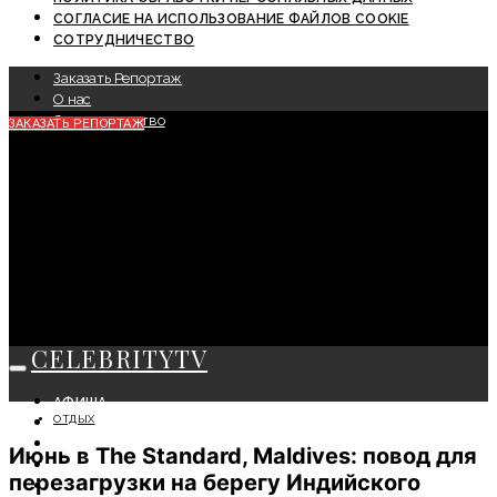
СОГЛАСИЕ НА ИСПОЛЬЗОВАНИЕ ФАЙЛОВ COOKIE
СОТРУДНИЧЕСТВО
Заказать Репортаж
О нас
Сотрудничество
ЗАКАЗАТЬ РЕПОРТАЖ
CELEBRITYTV
АФИША
ОТДЫХ
СОБЫТИЯ
КРАСОТА
Июнь в The Standard, Maldives: повод для
МОДА
перезагрузки на берегу Индийского
ЛИЧНОСТЬ