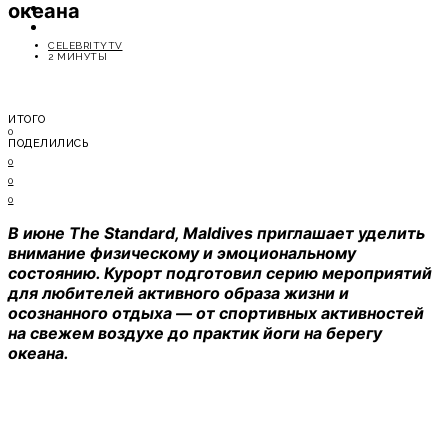
океана
ОТДЫХ
СОВЕТЫ ЭКСПЕРТОВ
CELEBRITYTV
2 МИНУТЫ
ИТОГО
0
ПОДЕЛИЛИСЬ
0
0
0
В июне The Standard, Maldives приглашает уделить
внимание физическому и эмоциональному
состоянию. Курорт подготовил серию мероприятий
для любителей активного образа жизни и
осознанного отдыха — от спортивных активностей
на свежем воздухе до практик йоги на берегу
океана.