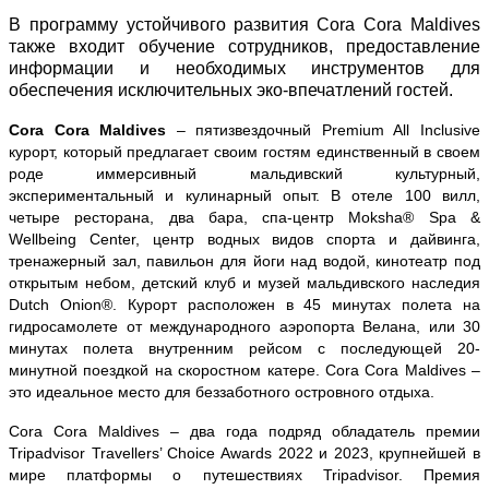
В программу устойчивого развития Cora Cora Maldives
также входит обучение сотрудников, предоставление
информации и необходимых инструментов для
обеспечения исключительных эко-впечатлений гостей.
Cora Cora Maldives
– пятизвездочный Premium All Inclusive
курорт, который предлагает своим гостям единственный в своем
роде иммерсивный мальдивский культурный,
экспериментальный и кулинарный опыт. В отеле 100 вилл,
четыре ресторана, два бара, спа-центр Moksha® Spa &
Wellbeing Center, центр водных видов спорта и дайвинга,
тренажерный зал, павильон для йоги над водой, кинотеатр под
открытым небом, детский клуб и музей мальдивского наследия
Dutch Onion®. Курорт расположен в 45 минутах полета на
гидросамолете от международного аэропорта Велана, или 30
минутах полета внутренним рейсом с последующей 20-
минутной поездкой на скоростном катере. Cora Cora Maldives –
это идеальное место для беззаботного островного отдыха.
Cora Cora Maldives – два года подряд обладатель премии
Tripadvisor Travellers’ Choice Awards 2022 и 2023, крупнейшей в
мире платформы о путешествиях Tripadvisor. Премия