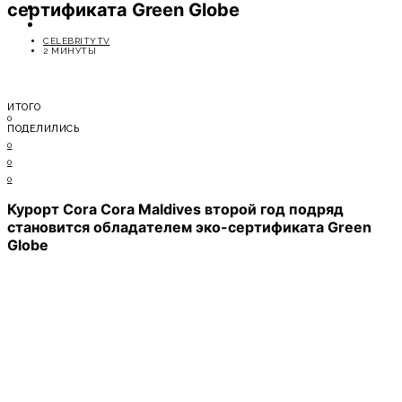
сертификата Green Globe
ОТДЫХ
СОВЕТЫ ЭКСПЕРТОВ
CELEBRITYTV
2 МИНУТЫ
ИТОГО
0
ПОДЕЛИЛИСЬ
0
0
0
Курорт Cora Cora Maldives второй год подряд
становится обладателем эко-сертификата Green
Globe