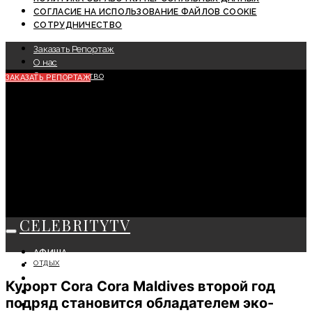
СОГЛАСИЕ НА ИСПОЛЬЗОВАНИЕ ФАЙЛОВ COOKIE
СОТРУДНИЧЕСТВО
Заказать Репортаж
О нас
Сотрудничество
ЗАКАЗАТЬ РЕПОРТАЖ
CELEBRITYTV
АФИША
ОТДЫХ
СОБЫТИЯ
КРАСОТА
Курорт Cora Cora Maldives второй год
МОДА
подряд становится обладателем эко-
ЛИЧНОСТЬ