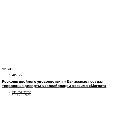
ЧИТАТЬ
ДРУГОЕ
Роскошь двойного удовольствия: «Даниссимо» создал
творожные десерты в коллаборации с эскимо «Магнат»
CELEBRITYTV
7 ИЮЛЯ, 2026