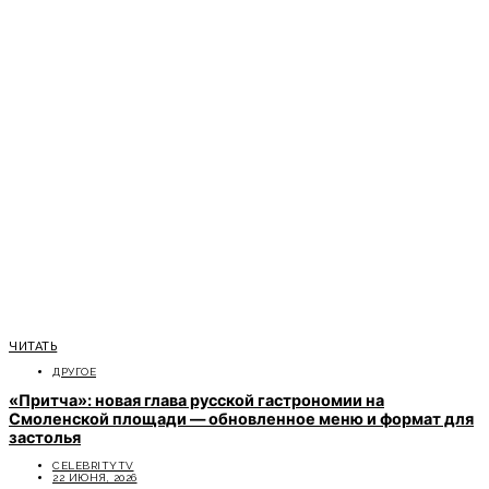
ЧИТАТЬ
ДРУГОЕ
«Притча»: новая глава русской гастрономии на
Смоленской площади — обновленное меню и формат для
застолья
CELEBRITYTV
22 ИЮНЯ, 2026