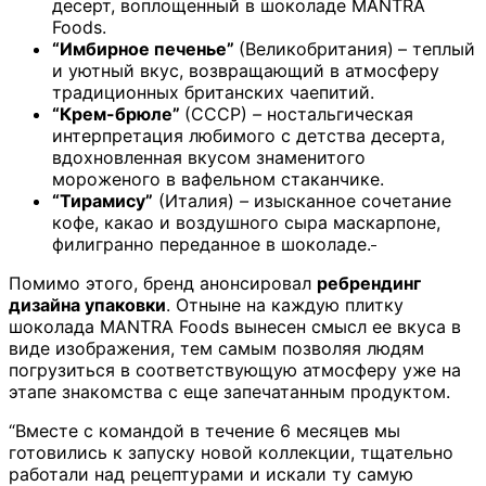
десерт, воплощенный в шоколаде MANTRA
Foods.
“Имбирное печенье”
(Великобритания)
– теплый
и уютный вкус, возвращающий в атмосферу
традиционных британских чаепитий.
“Крем-брюле”
(СССР)
–
ностальгическая
интерпретация любимого с детства десерта,
вдохновленная вкусом знаменитого
мороженого в вафельном стаканчике.
“Тирамису”
(Италия)
–
изысканное сочетание
кофе, какао и воздушного сыра маскарпоне,
филигранно переданное в шоколаде.
Помимо этого, бренд анонсировал
ребрендинг
дизайна упаковки
. Отныне на каждую плитку
шоколада MANTRA Foods вынесен смысл ее вкуса в
виде изображения, тем самым позволяя людям
погрузиться в соответствующую атмосферу уже на
этапе знакомства с еще запечатанным продуктом.
“Вместе с командой в течение 6 месяцев мы
готовились к запуску новой коллекции, тщательно
работали над рецептурами и искали ту самую