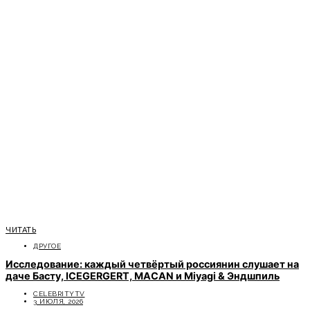
ЧИТАТЬ
ДРУГОЕ
Исследование: каждый четвёртый россиянин слушает на
даче Басту, ICEGERGERT, MACAN и Miyagi & Эндшпиль
CELEBRITYTV
3 ИЮЛЯ, 2026