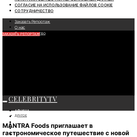
СОГЛАСИЕ НА ИСПОЛЬЗОВАНИЕ ФАЙЛОВ COOKIE
СОТРУДНИЧЕСТВО
Заказать Репортаж
О нас
Сотрудничество
ЗАКАЗАТЬ РЕПОРТАЖ
CELEBRITYTV
АФИША
ДРУГОЕ
СОБЫТИЯ
КРАСОТА
MANTRA Foods приглашает в
МОДА
гастрономическое путешествие с новой
ЛИЧНОСТЬ