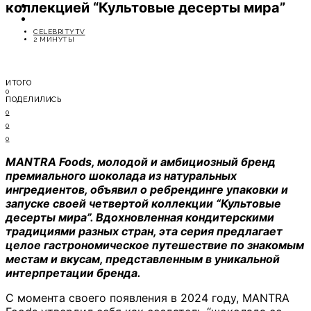
коллекцией “Культовые десерты мира”
ОТДЫХ
СОВЕТЫ ЭКСПЕРТОВ
CELEBRITYTV
2 МИНУТЫ
ИТОГО
0
ПОДЕЛИЛИСЬ
0
0
0
MANTRA Foods, молодой и амбициозный бренд
премиального шоколада из натуральных
ингредиентов, объявил о ребрендинге упаковки и
запуске своей четвертой коллекции “Культовые
десерты мира”. Вдохновленная кондитерскими
традициями разных стран, эта серия предлагает
целое гастрономическое путешествие по знакомым
местам и вкусам, представленным в уникальной
интерпретации бренда.
С момента своего появления в 2024 году, MANTRA