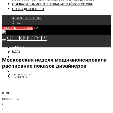
СОГЛАСИЕ НА ИСПОЛЬЗОВАНИЕ ФАЙЛОВ COOKIE
СОТРУДНИЧЕСТВО
Заказать Репортаж
О нас
Сотрудничество
ЗАКАЗАТЬ РЕПОРТАЖ
CELEBRITYTV
АФИША
МОДА
СОБЫТИЯ
КРАСОТА
Московская неделя моды анонсировала
МОДА
расписание показов дизайнеров
ЛИЧНОСТЬ
ОТДЫХ
CELEBRITYTV
СОВЕТЫ ЭКСПЕРТОВ
2 МИНУТЫ
ИТОГО
0
ПОДЕЛИЛИСЬ
0
0