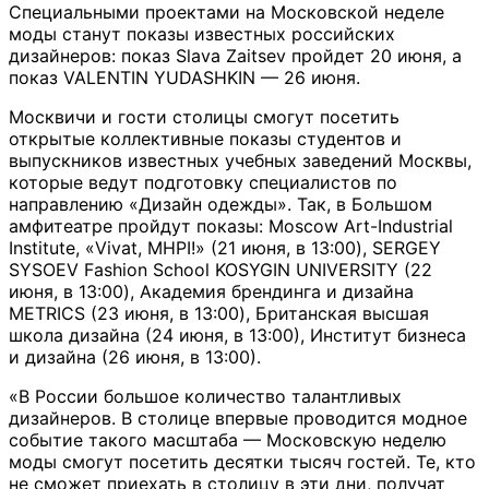
Специальными проектами на Московской неделе
моды станут показы известных российских
дизайнеров: показ Slava Zaitsev пройдет 20 июня, а
показ VALENTIN YUDASHKIN — 26 июня.
Москвичи и гости столицы смогут посетить
открытые коллективные показы студентов и
выпускников известных учебных заведений Москвы,
которые ведут подготовку специалистов по
направлению «Дизайн одежды». Так, в Большом
амфитеатре пройдут показы: Moscow Art-Industrial
Institute, «Vivat, MHPI!» (21 июня, в 13:00), SERGEY
SYSOEV Fashion School KOSYGIN UNIVERSITY (22
июня, в 13:00), Академия брендинга и дизайна
METRICS (23 июня, в 13:00), Британская высшая
школа дизайна (24 июня, в 13:00), Институт бизнеса
и дизайна (26 июня, в 13:00).
«В России большое количество талантливых
дизайнеров. В столице впервые проводится модное
событие такого масштаба — Московскую неделю
моды смогут посетить десятки тысяч гостей. Те, кто
не сможет приехать в столицу в эти дни, получат