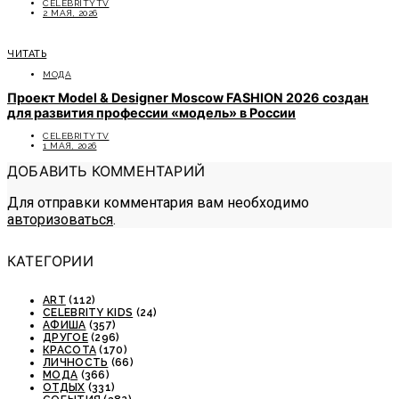
CELEBRITYTV
2 МАЯ, 2026
ЧИТАТЬ
МОДА
Проект Model & Designer Moscow FASHION 2026 создан
для развития профессии «модель» в России
CELEBRITYTV
1 МАЯ, 2026
ДОБАВИТЬ КОММЕНТАРИЙ
Для отправки комментария вам необходимо
авторизоваться
.
КАТЕГОРИИ
ART
(112)
CELEBRITY KIDS
(24)
АФИША
(357)
ДРУГОЕ
(296)
КРАСОТА
(170)
ЛИЧНОСТЬ
(66)
МОДА
(366)
ОТДЫХ
(331)