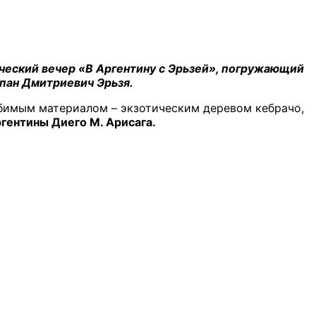
ический вечер «В Аргентину с Эрьзей», погружающий
епан Дмитриевич Эрьзя.
юбимым материалом – экзотическим деревом кебрачо,
ргентины Диего М. Арисага.