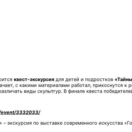
тоится
квест-экскурсия
для детей и подростков
«Тайны
начает, с какими материалами работал, прикоснутся к
различать виды скульптур. В финале квеста победител
ru/event/3332033/
» – экскурсия по выставке современного искусства «Г