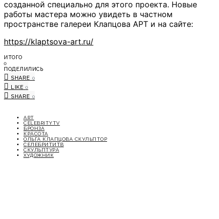
созданной специально для этого проекта. Новые
работы мастера можно увидеть в частном
пространстве галереи Клапцова АРТ и на сайте:
https://klaptsova-art.ru/
ИТОГО
0
ПОДЕЛИЛИСЬ
SHARE
0
LIKE
0
SHARE
0
ART
CELEBRITYTV
БРОНЗА
КРАСОТА
ОЛЬГА КЛАПЦОВА СКУЛЬПТОР
СЕЛЕБРИТИТВ
СКУЛЬПТУРА
ХУДОЖНИК