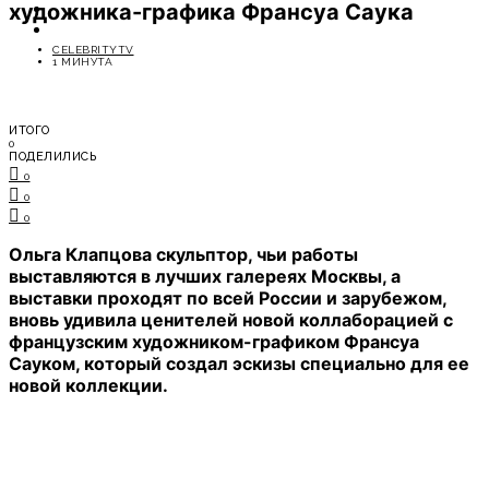
художника-графика Франсуа Саука
ОТДЫХ
СОВЕТЫ ЭКСПЕРТОВ
CELEBRITYTV
1 МИНУТА
ИТОГО
0
ПОДЕЛИЛИСЬ
0
0
0
Ольга Клапцова скульптор, чьи работы
выставляются в лучших галереях Москвы, а
выставки проходят по всей России и зарубежом,
вновь удивила ценителей новой коллаборацией с
французским художником-графиком Франсуа
Сауком, который создал эскизы специально для ее
новой коллекции.