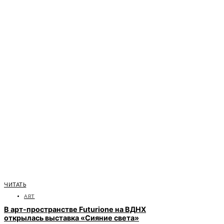
ЧИТАТЬ
ART
В арт-пространстве Futurione на ВДНХ
открылась выставка «Сияние света»