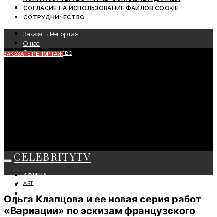
СОГЛАСИЕ НА ИСПОЛЬЗОВАНИЕ ФАЙЛОВ COOKIE
СОТРУДНИЧЕСТВО
Заказать Репортаж
О нас
Сотрудничество
ЗАКАЗАТЬ РЕПОРТАЖ
CELEBRITYTV
АФИША
ART
СОБЫТИЯ
КРАСОТА
Ольга Клапцова и ее новая серия работ
МОДА
«Вариации» по эскизам французского
ЛИЧНОСТЬ