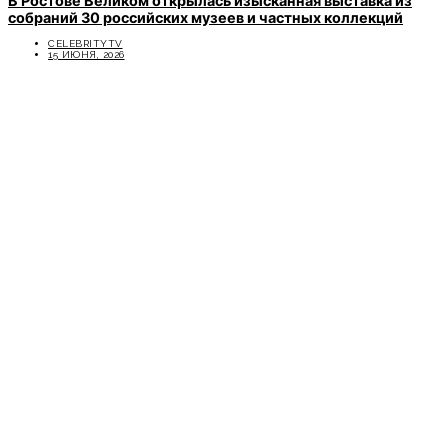
В Ростове Великом открылась изысканная выставка из
собраний 30 российских музеев и частных коллекций
CELEBRITYTV
15 ИЮНЯ, 2026