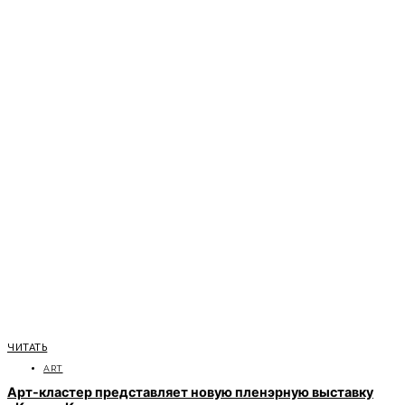
ЧИТАТЬ
ART
Арт-кластер представляет новую пленэрную выставку