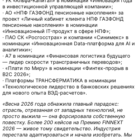
· УК «Альфа-Капитал» в номинации «Инновация года
в инвестиционной управляющей компании»;
· АО «НПФ ГАЗФОНД пенсионные накопления» за
проект «Личный кабинет клиента НПФ ГАЗФОНД
пенсионные накопления» в номинации
«Инновационный IT-продукт в сфере НПФ»;
· ПАО СК «Росгосстрах» и компании «Синимекс» в
номинации «Инновационная Data-платформа для AI и
аналитики»;
· А7 в номинации «Финансовая логистика будущего
— лидер скорости трансграничных переводов»;
· «Плати по Миру» в номинации «Финтех-прорыв в
B2C 2026»;
· Платформы ТРАНСФЕРМАТИКА в номинации
«Технологическое лидерство в банковских решениях
для нового опыта ВЭД-расчетов».
«Весна 2026 года обнажила главный парадокс:
отрасль, отрезанная от западных технологий, не
просто выжила — она форсировала собственную
повестку. Более 200 кейсов на Премию FINNEXT
2026 — живое тому свидетельство. Индустрия
перестала адаптироваться и начала изобретать. Мы