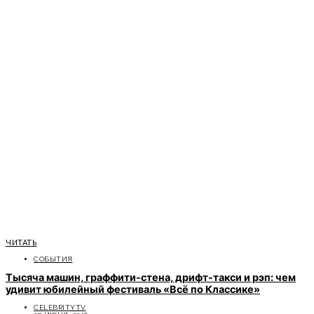
ЧИТАТЬ
СОБЫТИЯ
Тысяча машин, граффити-стена, дрифт-такси и рэп: чем
удивит юбилейный фестиваль «Всё по Классике»
CELEBRITYTV