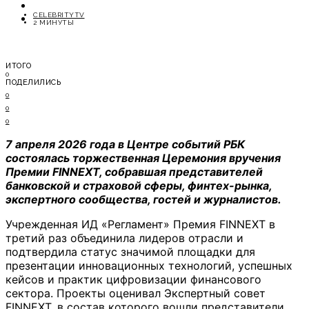
ОТДЫХ
CELEBRITYTV
СОВЕТЫ ЭКСПЕРТОВ
2 МИНУТЫ
ИТОГО
0
ПОДЕЛИЛИСЬ
0
0
0
7 апреля 2026 года в Центре событий РБК
состоялась торжественная Церемония вручения
Премии FINNEXT, собравшая представителей
банковской и страховой сферы, финтех-рынка,
экспертного сообщества, гостей и журналистов.
Учрежденная ИД «Регламент» Премия FINNEXT в
третий раз объединила лидеров отрасли и
подтвердила статус значимой площадки для
презентации инновационных технологий, успешных
кейсов и практик цифровизации финансового
сектора. Проекты оценивал Экспертный совет
FINNEXT, в состав которого вошли представители