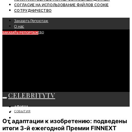
СОГЛАСИЕ НА ИСПОЛЬЗОВАНИЕ ФАЙЛОВ COOKIE
СОТРУДНИЧЕСТВО
Заказать Репортаж
О нас
Сотрудничество
ЗАКАЗАТЬ РЕПОРТАЖ
CELEBRITYTV
АФИША
СОБЫТИЯ
СОБЫТИЯ
КРАСОТА
От адаптации к изобретению: подведены
МОДА
итоги 3-й ежегодной Премии FINNEXT
ЛИЧНОСТЬ