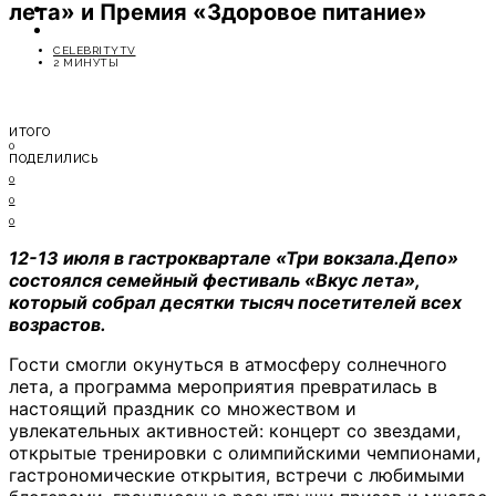
лета» и Премия «Здоровое питание»
ОТДЫХ
СОВЕТЫ ЭКСПЕРТОВ
CELEBRITYTV
2 МИНУТЫ
ИТОГО
0
ПОДЕЛИЛИСЬ
0
0
0
12-13 июля в гастроквартале «Три вокзала.Депо»
состоялся семейный фестиваль «Вкус лета»,
который собрал десятки тысяч посетителей всех
возрастов.
Гости смогли окунуться в атмосферу солнечного
лета, а программа мероприятия превратилась в
настоящий праздник со множеством и
увлекательных активностей: концерт со звездами,
открытые тренировки с олимпийскими чемпионами,
гастрономические открытия, встречи с любимыми