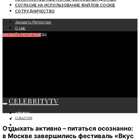
СОГЛАСИЕ НА ИСПОЛЬЗОВАНИЕ ФАЙЛОВ COOKIE
СОТРУДНИЧЕСТВО
Заказать Репортаж
О нас
Сотрудничество
ЗАКАЗАТЬ РЕПОРТАЖ
CELEBRITYTV
АФИША
СОБЫТИЯ
СОБЫТИЯ
КРАСОТА
Отдыхать активно – питаться осознанно:
МОДА
в Москве завершились фестиваль «Вкус
ЛИЧНОСТЬ