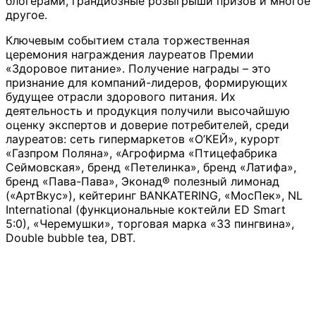
блогерами, грандиозные розыгрыши призов и многое
другое.
Ключевым событием стала торжественная
церемония награждения лауреатов Премии
«Здоровое питание». Получение награды – это
признание для компаний-лидеров, формирующих
будущее отрасли здорового питания. Их
деятельность и продукция получили высочайшую
оценку экспертов и доверие потребителей, среди
лауреатов: сеть гипермаркетов «О’КЕЙ», курорт
«Газпром Поляна», «Агрофирма «Птицефабрика
Сеймовская», бренд «Петелинка», бренд «Латифа»,
бренд «Пава-Пава», Эконад® полезный лимонад
(«АртВкус»), кейтеринг BANKATERING, «МосПек», NL
International (функциональные коктейли ED Smart
5:0), «Черемушки», торговая марка «33 пингвина»,
Double bubble tea, DBT.