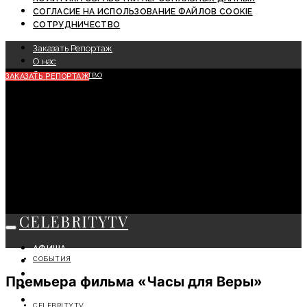
СОГЛАСИЕ НА ИСПОЛЬЗОВАНИЕ ФАЙЛОВ COOKIE
СОТРУДНИЧЕСТВО
Заказать Репортаж
О нас
Сотрудничество
ЗАКАЗАТЬ РЕПОРТАЖ
CELEBRITYTV
АФИША
СОБЫТИЯ
СОБЫТИЯ
КРАСОТА
Премьера фильма «Часы для Веры»
МОДА
ЛИЧНОСТЬ
CELEBRITYTV