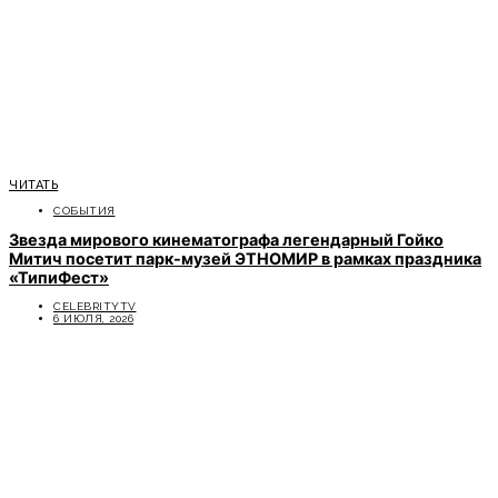
ЧИТАТЬ
СОБЫТИЯ
Звезда мирового кинематографа легендарный Гойко
Митич посетит парк-музей ЭТНОМИР в рамках праздника
«ТипиФест»
CELEBRITYTV
6 ИЮЛЯ, 2026