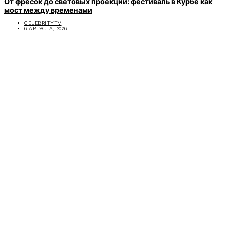
От фресок до световых проекций: фестиваль в Курбе как
мост между временами
CELEBRITYTV
6 АВГУСТА, 2026