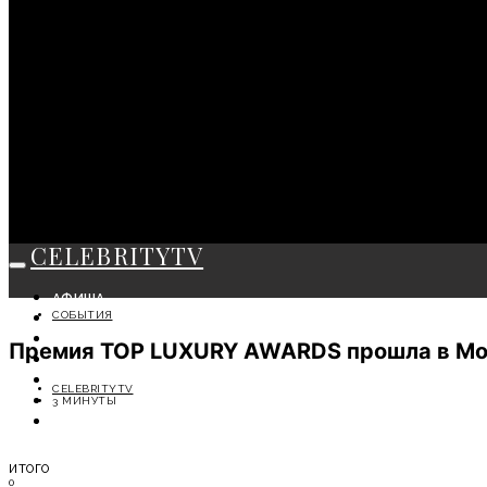
CELEBRITYTV
АФИША
СОБЫТИЯ
СОБЫТИЯ
КРАСОТА
Премия TOP LUXURY AWARDS прошла в Мо
МОДА
ЛИЧНОСТЬ
CELEBRITYTV
ОТДЫХ
3 МИНУТЫ
СОВЕТЫ ЭКСПЕРТОВ
ИТОГО
0