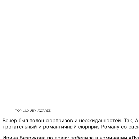
TOP LUXURY AWARDS
Вечер был полон сюрпризов и неожиданностей. Так, 
трогательный и романтичный сюрприз Роману со сцен
Ирина Безрукова
по праву победила в номинации «Лу