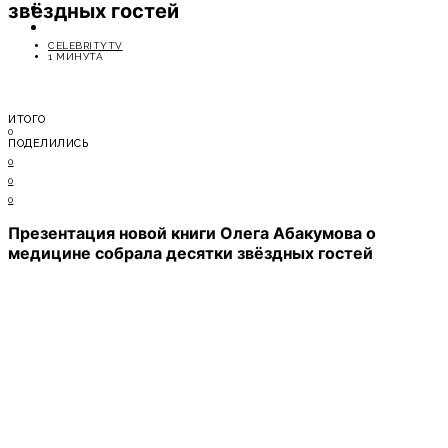
звёздных гостей
ОТДЫХ
СОВЕТЫ ЭКСПЕРТОВ
CELEBRITYTV
1 МИНУТА
ИТОГО
0
ПОДЕЛИЛИСЬ
0
0
0
Презентация новой книги Олега Абакумова о
медицине собрала десятки звёздных гостей