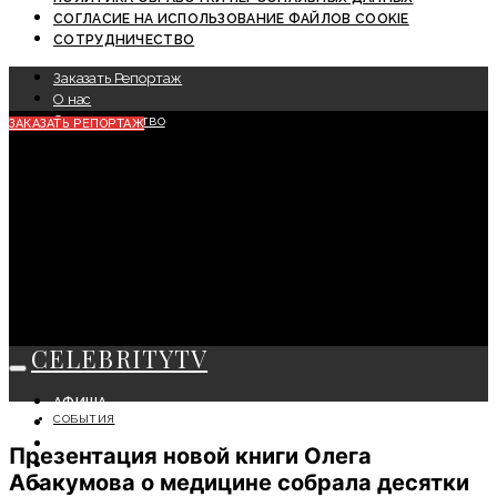
СОГЛАСИЕ НА ИСПОЛЬЗОВАНИЕ ФАЙЛОВ COOKIE
СОТРУДНИЧЕСТВО
Заказать Репортаж
О нас
Сотрудничество
ЗАКАЗАТЬ РЕПОРТАЖ
CELEBRITYTV
АФИША
СОБЫТИЯ
СОБЫТИЯ
КРАСОТА
Презентация новой книги Олега
МОДА
Абакумова о медицине собрала десятки
ЛИЧНОСТЬ