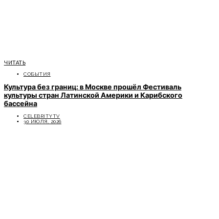
ЧИТАТЬ
СОБЫТИЯ
Культура без границ: в Москве прошёл Фестиваль
культуры стран Латинской Америки и Карибского
бассейна
CELEBRITYTV
30 ИЮЛЯ, 2026