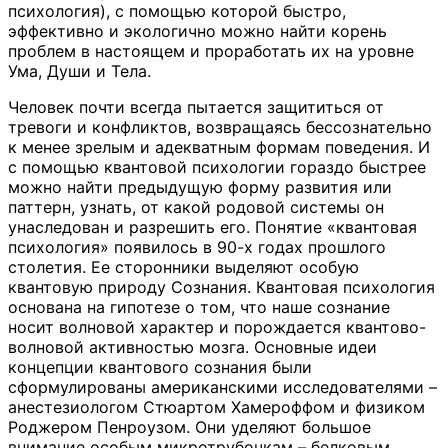
психология), с помощью которой быстро,
эффективно и экологично можно найти корень
проблем в настоящем и проработать их на уровне
Ума, Души и Тела.
Человек почти всегда пытается защититься от
тревоги и конфликтов, возвращаясь бессознательно
к менее зрелым и адекватным формам поведения. И
с помощью квантовой психологии гораздо быстрее
можно найти предыдущую форму развития или
паттерн, узнать, от какой родовой системы он
унаследован и разрешить его. Понятие «квантовая
психология» появилось в 90-х годах прошлого
столетия. Ее сторонники выделяют особую
квантовую природу Сознания. Квантовая психология
основана на гипотезе о том, что наше сознание
носит волновой характер и порождается квантово-
волновой активностью мозга. Основные идеи
концепции квантового сознания были
сформулированы американскими исследователями –
анестезиологом Стюартом Хамероффом и физиком
Роджером Пенроузом. Они уделяют большое
внимание особым микротрубочкам – белковым