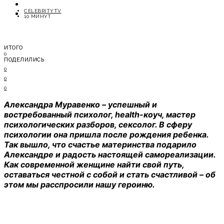
ОТДЫХ
CELEBRITYTV
СОВЕТЫ ЭКСПЕРТОВ
10 МИНУТ
ИТОГО
0
ПОДЕЛИЛИСЬ
0
0
0
Александра Муравенко – успешный и
востребованный психолог, health-коуч, мастер
психологических разборов, сексолог. В сферу
психологии она пришла после рождения ребенка.
Так вышло, что счастье материнства подарило
Александре и радость настоящей самореализации.
Как современной женщине найти свой путь,
оставаться честной с собой и стать счастливой – об
этом мы расспросили нашу героиню.