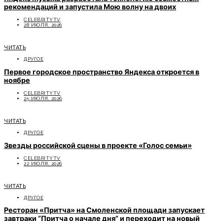
рекомендаций и запустила Мою волну на двоих
CELEBRITYTV
28 ИЮЛЯ, 2026
ЧИТАТЬ
ДРУГОЕ
Первое городское пространство Яндекса откроется в
ноябре
CELEBRITYTV
25 ИЮЛЯ, 2026
ЧИТАТЬ
ДРУГОЕ
Звезды российской сцены в проекте «Голос семьи»
CELEBRITYTV
22 ИЮЛЯ, 2026
ЧИТАТЬ
ДРУГОЕ
Ресторан «Притча» на Смоленской площади запускает
завтраки “Притча о начале дня” и переходит на новый