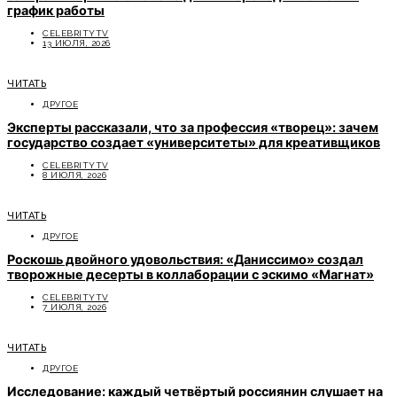
график работы
CELEBRITYTV
13 ИЮЛЯ, 2026
ЧИТАТЬ
ДРУГОЕ
Эксперты рассказали, что за профессия «творец»: зачем
государство создает «университеты» для креативщиков
CELEBRITYTV
8 ИЮЛЯ, 2026
ЧИТАТЬ
ДРУГОЕ
Роскошь двойного удовольствия: «Даниссимо» создал
творожные десерты в коллаборации с эскимо «Магнат»
CELEBRITYTV
7 ИЮЛЯ, 2026
ЧИТАТЬ
ДРУГОЕ
Исследование: каждый четвёртый россиянин слушает на