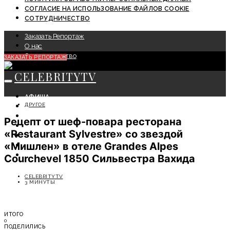
СОГЛАСИЕ НА ИСПОЛЬЗОВАНИЕ ФАЙЛОВ COOKIE
СОТРУДНИЧЕСТВО
Заказать Репортаж
О нас
Сотрудничество
ЗАКАЗАТЬ РЕПОРТАЖ
CELEBRITYTV
АФИША
ДРУГОЕ
СОБЫТИЯ
КРАСОТА
Рецепт от шеф-повара ресторана
МОДА
«Restaurant Sylvestre» со звездой
ЛИЧНОСТЬ
«Мишлен» в отеле Grandes Alpes
ОТДЫХ
СОВЕТЫ ЭКСПЕРТОВ
Courchevel 1850 Сильвестра Вахида
CELEBRITYTV
3 МИНУТЫ
ИТОГО
0
ПОДЕЛИЛИСЬ