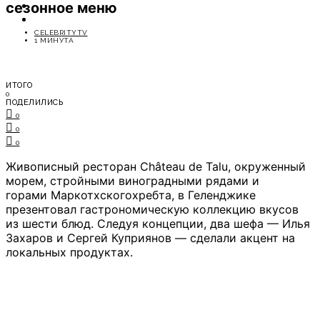
сезонное меню
ОТДЫХ
СОВЕТЫ ЭКСПЕРТОВ
CELEBRITYTV
1 МИНУТА
ИТОГО
0
ПОДЕЛИЛИСЬ
0
0
0
Живописный ресторан Château de Talu, окруженный
морем, стройными виноградными рядами и
горами Маркотхскогохребта, в Геленджике
презентовал гастрономическую коллекцию вкусов
из шести блюд. Следуя концепции, два шефа — Илья
Захаров и Сергей Куприянов — сделали акцент на
локальных продуктах.