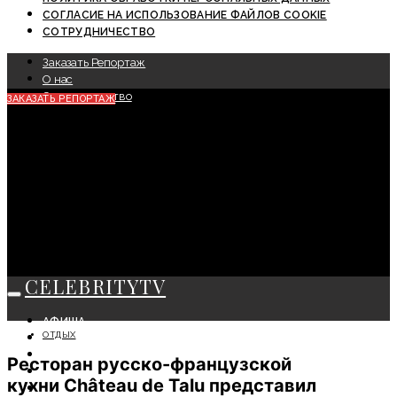
СОГЛАСИЕ НА ИСПОЛЬЗОВАНИЕ ФАЙЛОВ COOKIE
СОТРУДНИЧЕСТВО
Заказать Репортаж
О нас
Сотрудничество
ЗАКАЗАТЬ РЕПОРТАЖ
CELEBRITYTV
АФИША
ОТДЫХ
СОБЫТИЯ
КРАСОТА
Ресторан русско-французской
МОДА
кухни Château de Talu представил
ЛИЧНОСТЬ