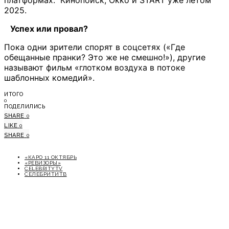
платформах: Кинопоиск, Okko и START уже летом
2025.
Успех или провал?
Пока одни зрители спорят в соцсетях («Где
обещанные пранки? Это же не смешно!»), другие
называют фильм «глотком воздуха в потоке
шаблонных комедий».
ИТОГО
0
ПОДЕЛИЛИСЬ
SHARE
0
LIKE
0
SHARE
0
«КАРО 11 ОКТЯБРЬ
«РЕВИЗОРЫ»
CELEBRITYTV
СЕЛЕБРИТИТВ