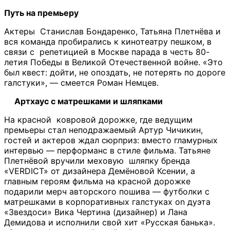
Путь на премьеру
Актеры Станислав Бондаренко, Татьяна Плетнёва и
вся команда пробирались к кинотеатру пешком, в
связи с репетицией в Москве парада в честь 80-
летия Победы в Великой Отечественной войне. «Это
был квест: дойти, не опоздать, не потерять по дороге
галстуки», — смеется Роман Немцев.
Артхаус с матрешками и шляпками
На красной ковровой дорожке, где ведущим
премьеры стал неподражаемый Артур Чичикин,
гостей и актеров ждал сюрприз: вместо гламурных
интервью — перформанс в стиле фильма. Татьяне
Плетнёвой вручили меховую шляпку бренда
«VERDICT» от дизайнера Демёновой Ксении, а
главным героям фильма на красной дорожке
подарили мерч авторского пошива — футболки с
матрешками в корпоративных галстуках оn дуэта
«Звездоси» Вика Чертина (дизайнер) и Лана
Демидова и исполнили свой хит «Русская банька».