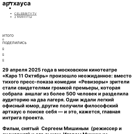
артхауса
ОТДЫХ
СОВЕТЫ ЭКСПЕРТОВ
CELEBRITYTV
2 МИНУТЫ
ИТОГО
0
ПОДЕЛИЛИСЬ
0
0
0
29 апреля 2025 года в московском кинотеатре
«Каро 11 Октябрь» произошло неожиданное: вместо
тихого пресс-показа комедии «Ревизоры» зрители
стали свидетелями громкой премьеры, которая
собрала аншлаг из более 500 человек и разделила
аудиторию на два лагеря. Одни ждали легкий
офисный юмор, другие получили философский
артхаус о поиске себя — и это, кажется, главная
интрига проекта.
Фильм, снятый Сергеем Мишиным (режиссер и