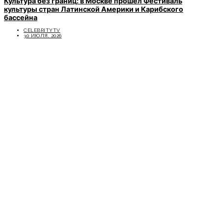
Культура без границ: в Москве прошёл Фестиваль
культуры стран Латинской Америки и Карибского
бассейна
CELEBRITYTV
30 ИЮЛЯ, 2026