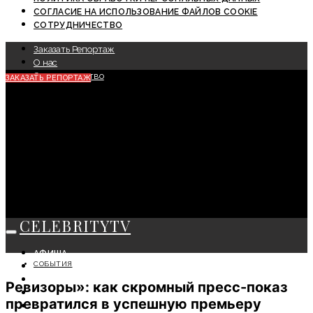
СОГЛАСИЕ НА ИСПОЛЬЗОВАНИЕ ФАЙЛОВ COOKIE
СОТРУДНИЧЕСТВО
Заказать Репортаж
О нас
Сотрудничество
ЗАКАЗАТЬ РЕПОРТАЖ
CELEBRITYTV
АФИША
СОБЫТИЯ
СОБЫТИЯ
КРАСОТА
Ревизоры»: как скромный пресс-показ
МОДА
превратился в успешную премьеру
ЛИЧНОСТЬ