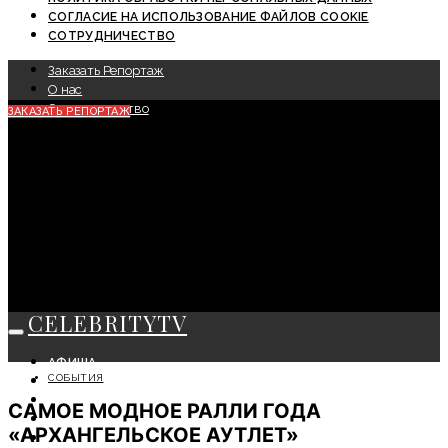
СОГЛАСИЕ НА ИСПОЛЬЗОВАНИЕ ФАЙЛОВ COOKIE
СОТРУДНИЧЕСТВО
Заказать Репортаж
О нас
Сотрудничество
ЗАКАЗАТЬ РЕПОРТАЖ
CELEBRITYTV
АФИША
СОБЫТИЯ
СОБЫТИЯ
КРАСОТА
САМОЕ МОДНОЕ РАЛЛИ ГОДА
МОДА
«АРХАНГЕЛЬСКОЕ АУТЛЕТ»
ЛИЧНОСТЬ