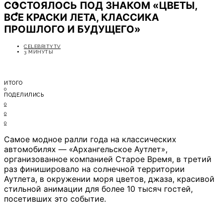
СОСТОЯЛОСЬ ПОД ЗНАКОМ «ЦВЕТЫ,
ОТДЫХ
СОВЕТЫ ЭКСПЕРТОВ
ВСЕ КРАСКИ ЛЕТА, КЛАССИКА
ПРОШЛОГО И БУДУЩЕГО»
CELEBRITYTV
3 МИНУТЫ
ИТОГО
0
ПОДЕЛИЛИСЬ
0
0
0
Самое модное ралли года на классических
автомобилях — «Архангельское Аутлет»,
организованное компанией Старое Время, в третий
раз финишировало на солнечной территории
Аутлета, в окружении моря цветов, джаза, красивой
стильной анимации для более 10 тысяч гостей,
посетивших это событие.