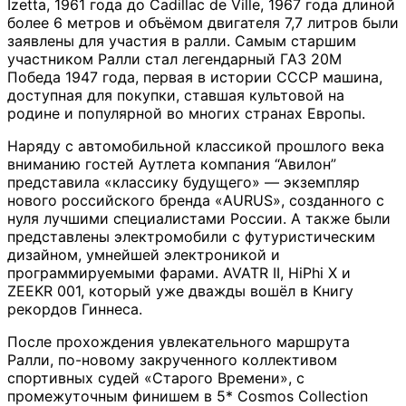
Izetta, 1961 года до Cadillac de Ville, 1967 года длиной
более 6 метров и объёмом двигателя 7,7 литров были
заявлены для участия в ралли. Самым старшим
участником Ралли стал легендарный ГАЗ 20М
Победа 1947 года, первая в истории СССР машина,
доступная для покупки, ставшая культовой на
родине и популярной во многих странах Европы.
Наряду с автомобильной классикой прошлого века
вниманию гостей Аутлета компания “Авилон”
представила «классику будущего» — экземпляр
нового российского бренда «AURUS», созданного с
нуля лучшими специалистами России. А также были
представлены электромобили с футуристическим
дизайном, умнейшей электроникой и
программируемыми фарами. AVATR II, HiPhi X и
ZEEKR 001, который уже дважды вошёл в Книгу
рекордов Гиннеса.
После прохождения увлекательного маршрута
Ралли, по-новому закрученного коллективом
спортивных судей «Старого Времени», с
промежуточным финишем в 5* Cosmos Collection