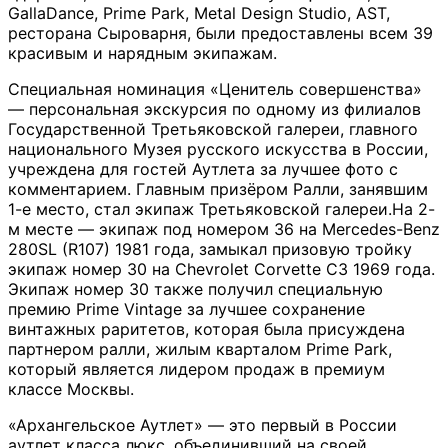
GallaDance, Prime Park, Metal Design Studio, AST,
ресторана Сыроварня, были предоставлены всем 39
красивым и нарядным экипажам.
Специальная номинация «Ценитель совершенства»
— персональная экскурсия по одному из филиалов
Государственной Третьяковской галереи, главного
национального Музея русского искусства в России,
учреждена для гостей Аутлета за лучшее фото с
комментарием. Главным призёром Ралли, занявшим
1-е место, стал экипаж Третьяковской галереи.На 2-
м месте — экипаж под номером 36 на Mercedes-Benz
280SL (R107) 1981 года, замыкал призовую тройку
экипаж номер 30 на Chevrolet Corvette C3 1969 года.
Экипаж номер 30 также получил специальную
премию Prime Vintage за лучшее сохранение
винтажных раритетов, которая была присуждена
партнером ралли, жилым кварталом Prime Park,
который является лидером продаж в премиум
классе Москвы.
«Архангельское Аутлет» — это первый в России
аутлет класса люкс, объединивший на своей