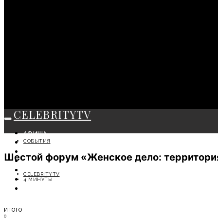
CELEBRITYTV
АФИША
СОБЫТИЯ
СОБЫТИЯ
КРАСОТА
Шестой форум «Женское дело: территори
МОДА
ЛИЧНОСТЬ
CELEBRITYTV
ОТДЫХ
4 МИНУТЫ
СОВЕТЫ ЭКСПЕРТОВ
ИТОГО
0