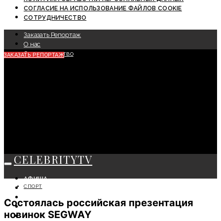
СОГЛАСИЕ НА ИСПОЛЬЗОВАНИЕ ФАЙЛОВ COOKIE
СОТРУДНИЧЕСТВО
Заказать Репортаж
О нас
Сотрудничество
ЗАКАЗАТЬ РЕПОРТАЖ
CELEBRITYTV
АФИША
СПОРТ
СОБЫТИЯ
КРАСОТА
Состоялась российская презентация
МОДА
новинок SEGWAY
ЛИЧНОСТЬ