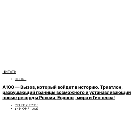
ЧИТАТЬ
СПОРТ
A100 — Вызов, который войдет в историю. Триатлон,
разрушающий границы возможного и устанавливающий
новые рекорды России, Европы, мира и Гиннесса!
CELEBRITYTV
17 ИЮНЯ, 2026