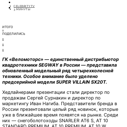
ОТДЫХ
CELEBRITYTV
СОВЕТЫ ЭКСПЕРТОВ
3 МИНУТЫ
ИТОГО
0
ПОДЕЛИЛИСЬ
0
0
0
ГК «Веломоторс» — единственный дистрибьютор
квадротехники SEGWAY в России — представила
обновленный модельный ряд четырехколесной
техники. Особое внимание было уделено
предсерийной модели SUPER VILLAIN SX20T.
Хедлайнерами презентации стали директор по
продажам Сергей Сурнакин и директор по
маркетингу Иван Нагиба. Представители бренда в
России презентовали целый ряд новинок, которые
уже в ближайшее время появятся на рынке. Среди
них — снегоболотоходы SNARLER AT6 S, AT 10
STANDARD PREMIUM, AT 10 PREMIUM, AT 10 W