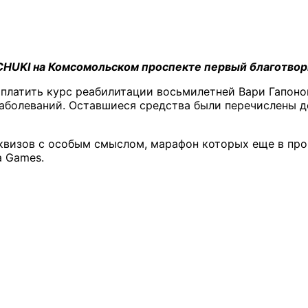
LCHUKI на Комсомольском проспекте первый благотвор
 оплатить курс реабилитации восьмилетней Вари Гапон
аболеваний. Оставшиеся средства были перечислены д
квизов с особым смыслом, марафон которых еще в пр
 Games.