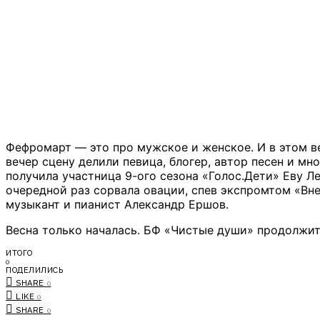
Фефромарт — это про мужское и женское. И в этом в
вечер сцену делили певица, блогер, автор песен и мн
получила участница 9-ого сезона «Голос.Дети» Еву Ле
очередной раз сорвала овации, спев экспромтом «Вне 
музыкант и пианист Александр Ершов.
Весна только началась. БФ «Чистые души» продолжит 
ИТОГО
0
ПОДЕЛИЛИСЬ
SHARE
0
LIKE
0
SHARE
0