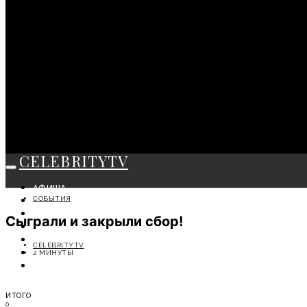
CELEBRITYTV
АФИША
СОБЫТИЯ
СОБЫТИЯ
КРАСОТА
Сыграли и закрыли сбор!
МОДА
ЛИЧНОСТЬ
CELEBRITYTV
ОТДЫХ
2 МИНУТЫ
СОВЕТЫ ЭКСПЕРТОВ
ИТОГО
0