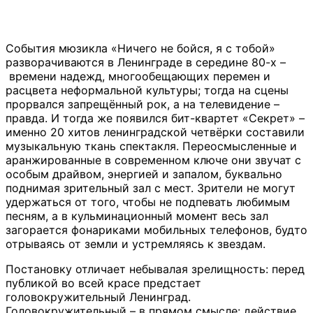
События мюзикла «Ничего не бойся, я с тобой»
разворачиваются в Ленинграде в середине 80-х –
времени надежд, многообещающих перемен и
расцвета неформальной культуры; тогда на сцены
прорвался запрещённый рок, а на телевидение –
правда. И тогда же появился бит-квартет «Секрет» –
именно 20 хитов ленинградской четвёрки составили
музыкальную ткань спектакля. Переосмысленные и
аранжированные в современном ключе они звучат с
особым драйвом, энергией и запалом, буквально
поднимая зрительный зал с мест. Зрители не могут
удержаться от того, чтобы не подпевать любимым
песням, а в кульминационный момент весь зал
загорается фонариками мобильных телефонов, будто
отрываясь от земли и устремляясь к звездам.
Постановку отличает небывалая зрелищность: перед
публикой во всей красе предстает
головокружительный Ленинград.
Головокружительный – в прямом смысле: действие