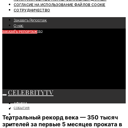
СОГЛАСИЕ НА ИСПОЛЬЗОВАНИЕ ФАЙЛОВ COOKIE
СОТРУДНИЧЕСТВО
Заказать Репортаж
О нас
Сотрудничество
ЗАКАЗАТЬ РЕПОРТАЖ
CELEBRITYTV
АФИША
СОБЫТИЯ
СОБЫТИЯ
КРАСОТА
Театральный рекорд века — 350 тысяч
МОДА
зрителей за первые 5 месяцев проката в
ЛИЧНОСТЬ