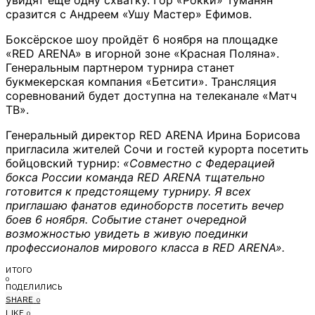
увидят еще одну схватку. Гор «Рокки» Туманян
сразится с Андреем «Ушу Мастер» Ефимов.
Боксёрское шоу пройдёт 6 ноября на площадке
«RED ARENA» в игорной зоне «Красная Поляна».
Генеральным партнером турнира станет
букмекерская компания «Бетсити». Трансляция
соревнований будет доступна на телеканале «Матч
ТВ».
Генеральный директор RED ARENA Ирина Борисова
пригласила жителей Сочи и гостей курорта посетить
бойцовский турнир:
«Совместно с Федерацией
бокса России команда RED ARENA тщательно
готовится к предстоящему турниру. Я всех
приглашаю фанатов единоборств посетить вечер
боев 6 ноября. Событие станет очередной
возможностью увидеть в живую поединки
профессионалов мирового класса в RED ARENA».
ИТОГО
0
ПОДЕЛИЛИСЬ
SHARE
0
LIKE
0