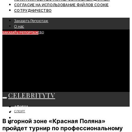
СОГЛАСИЕ НА ИСПОЛЬЗОВАНИЕ ФАЙЛОВ COOKIE
СОТРУДНИЧЕСТВО
Заказать Репортаж
О нас
Сотрудничество
ЗАКАЗАТЬ РЕПОРТАЖ
CELEBRITYTV
АФИША
СПОРТ
СОБЫТИЯ
КРАСОТА
В игорной зоне «Красная Поляна»
МОДА
пройдет турнир по профессиональному
ЛИЧНОСТЬ