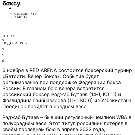
боксу.
ОТДЫХ
СОВЕТЫ ЭКСПЕРТОВ
CELEBRITYTV
2 МИНУТЫ
ИТОГО
0
ПОДЕЛИЛИСЬ
0
0
0
6 ноября в RED ARENA состоится боксерский турнир
«Бетсити. Вечер бокса». Событие будет
организованно при поддержке Федерации бокса
России. В главном бою вечера встретится
российский боксёр Раджаб Бутаев (14-1, КО 11) и
Фазлиддина Гаибназарова (11-1, КО 6) из Узбекистана.
Поединок пройдет в среднем весе.
Раджаб Бутаев – бывший регулярный чемпион WBA в
полусреднем весе. Этот титул россиянин потерял в
своём последнем бою в апреле 2022 года,