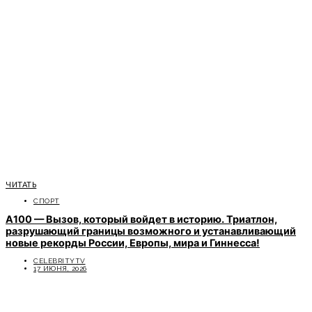
ЧИТАТЬ
СПОРТ
A100 — Вызов, который войдет в историю. Триатлон,
разрушающий границы возможного и устанавливающий
новые рекорды России, Европы, мира и Гиннесса!
CELEBRITYTV
17 ИЮНЯ, 2026