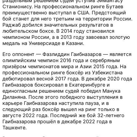
раздельным решением судей уступив Эймантасу
Станионису. На профессиональном ринге Бутаев
преимущественно выступал в США. Предстоящий
бой станет для него третьим на территории России.
Раджаб добился значительных результатов в
любительском боксе. В 2014 году становился
чемпионом России, а в 2013 году завоевал золотую
медаль на Универсиаде в Казани.
Его оппонент — Фазлиддин Гаибназаров — является
олимпийским чемпион 2016 года и серебряным
призёром чемпионатов мира и Азии 2015 года. На
профессиональном ринге боксёр из Узбекистана
дебютировал весной 2017 года. В декабре 2020 года
Гаибназаров боксировал в Екатеринбурге и
единогласным решением судей победил Манука
Диланяна. После этого победного выступления в
карьере Гаибназарова наступила пауза, и в
следующий раз боксёр вышел на ринг только в
августе 2022 года. Последний же бой 32-летнего
Гаибназарова прошёл в декабре 2022 года в
Ташкенте.