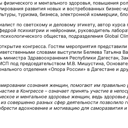
ы физического и ментального здоровья, повышения ро
улирования развития новых и востребованных бизнес-и
льтуры, туризма, бизнеса, электронной коммерции, бл
иалист по светскому и деловому этикету, автор курса
афедрой психиатрии и нейронами, руководитель лабор
сихологического общества, подразделения Global Clini
 открытие конгресса. Гостям мероприятия представи
иветственными словами выступили Беляева Татьяна В
ь министра Здравоохранения Республики Дагестан, За
МСП под председательством М.В. Мишустина, Основате
онального отделения «Опора России» в Дагестане и др
мировании сознания женщин, помогают им правильно р
участие в Конгрессе – означает принять участие в неп
ческое и ментальное здоровье женщин, ведь здоровье 
в из совершенно разных сфер деятельности позволило 
 обрести вдохновение и мотивацию для саморазвития 