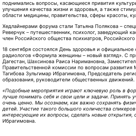
поднимались вопросы, касающиеся привития культур
улучшения качества жизни и здоровья, а также стим
области медицины, правительства, сферы красоты, ку
Хедлайнерами форума стали Татьяна Полякова – спец
Реверчук – путешественник, психолог, заведующий к
член Российского общества психиатров, Российского п
18 сентября состоялся День здоровья и официальное
радиологов «Формула женщины – новый взгляд». С пр
Дагестан, Шахсинова Раиса Наримановна, Заместител
Правительственной комиссии по вопросам развития 
Тагибова Зульгимар Ибрагимовна, Председатель реги
образования, руководители общественных движений.
«Подобные мероприятия играют ключевую роль в фор
лучше понимать себя и свои цели и задачи. Принять 
очень ценно. Мы осознаем, как важно сохранять физи
детей. Участие такого большого количества спикеро
интересующие их вопросы, сделать новые открытия,
Ибрагимовна.