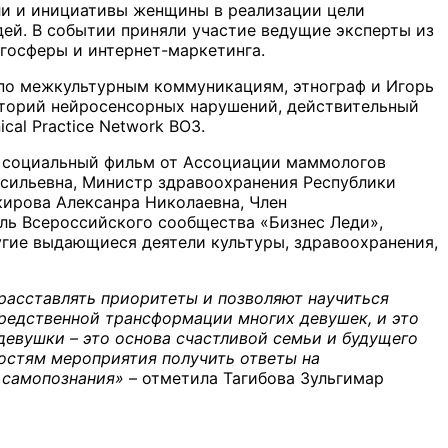
ли и инициативы женщины в реализации цели
дей. В событии приняли участие ведущие эксперты из
огосферы и интернет-маркетинга.
 по межкультурным коммуникациям, этнограф и Игорь
аторий нейросенсорных нарушений, действительный
cal Practice Network ВОЗ.
ли социальный фильм от Ассоциации маммологов
асильевна, Министр здравоохранения Республики
кирова Алексанра Николаевна, Член
ль Всероссийского сообщества «Бизнес Леди»,
угие выдающиеся деятели культуры, здравоохранения,
асставлять приоритеты и позволяют научиться
осредственной трансформации многих девушек, и это
девушки – это основа счастливой семьи и будущего
гостям мероприятия получить ответы на
и самопознания»
– отметила Тагибова Зульгимар