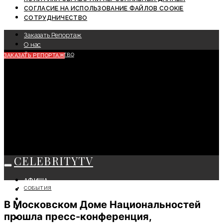
СОГЛАСИЕ НА ИСПОЛЬЗОВАНИЕ ФАЙЛОВ COOKIE
СОТРУДНИЧЕСТВО
Заказать Репортаж
О нас
Сотрудничество
ЗАКАЗАТЬ РЕПОРТАЖ
CELEBRITYTV
АФИША
СОБЫТИЯ
СОБЫТИЯ
КРАСОТА
В Московском Доме Национальностей
МОДА
прошла пресс-конференция,
ЛИЧНОСТЬ