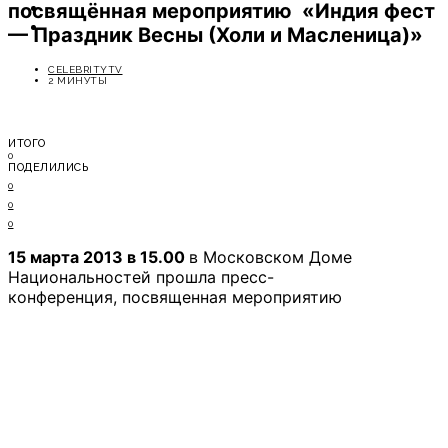
посвящённая мероприятию «Индия фест
ОТДЫХ
СОВЕТЫ ЭКСПЕРТОВ
— Праздник Весны (Холи и Масленица)»
CELEBRITYTV
2 МИНУТЫ
ИТОГО
0
ПОДЕЛИЛИСЬ
0
0
0
15 марта 2013 в 15.00
в Московском Доме
Национальностей прошла пресс-
конференция, посвященная мероприятию