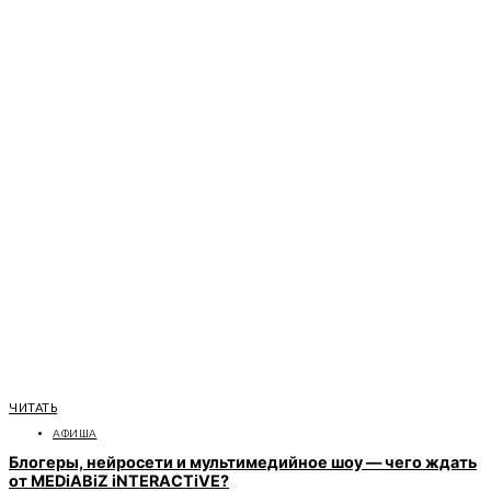
ЧИТАТЬ
АФИША
Блогеры, нейросети и мультимедийное шоу — чего ждать
от MEDiABiZ iNTERACTiVE?