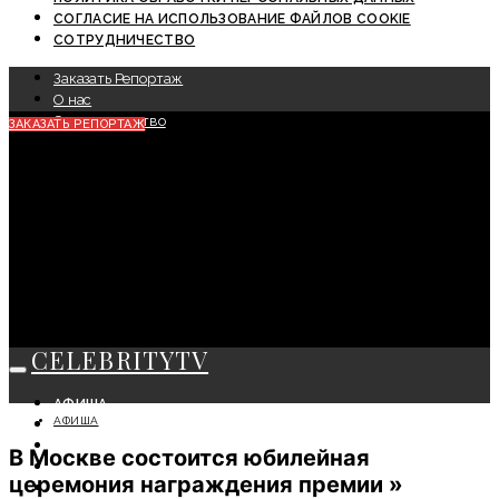
СОГЛАСИЕ НА ИСПОЛЬЗОВАНИЕ ФАЙЛОВ COOKIE
СОТРУДНИЧЕСТВО
Заказать Репортаж
О нас
Сотрудничество
ЗАКАЗАТЬ РЕПОРТАЖ
CELEBRITYTV
АФИША
АФИША
СОБЫТИЯ
КРАСОТА
В Москве состоится юбилейная
МОДА
церемония награждения премии »
ЛИЧНОСТЬ