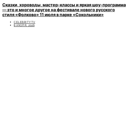
Сказки, хороводы, мастер-классы и яркая шоу-программа
— это и многое другое на фестивале нового русского
стиля «Фолково» 11 июля в парке «Сокольники»
CELEBRITYTV
8 ИЮЛЯ, 2026