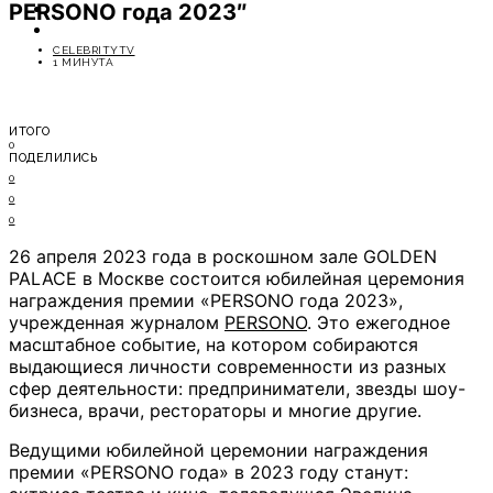
PERSONO года 2023″
ОТДЫХ
СОВЕТЫ ЭКСПЕРТОВ
CELEBRITYTV
1 МИНУТА
ИТОГО
0
ПОДЕЛИЛИСЬ
0
0
0
26 апреля 2023 года в роскошном зале GOLDEN
PALACE в Москве состоится юбилейная церемония
награждения премии «PERSONO года 2023»,
учрежденная журналом
PERSONO
. Это ежегодное
масштабное событие, на котором собираются
выдающиеся личности современности из разных
сфер деятельности: предприниматели, звезды шоу-
бизнеса, врачи, рестораторы и многие другие.
Ведущими юбилейной церемонии награждения
премии «PERSONO года» в 2023 году станут: