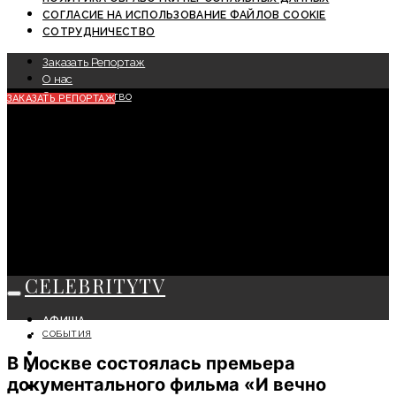
СОГЛАСИЕ НА ИСПОЛЬЗОВАНИЕ ФАЙЛОВ COOKIE
СОТРУДНИЧЕСТВО
Заказать Репортаж
О нас
Сотрудничество
ЗАКАЗАТЬ РЕПОРТАЖ
CELEBRITYTV
АФИША
СОБЫТИЯ
СОБЫТИЯ
КРАСОТА
В Москве состоялась премьера
МОДА
документального фильма «И вечно
ЛИЧНОСТЬ