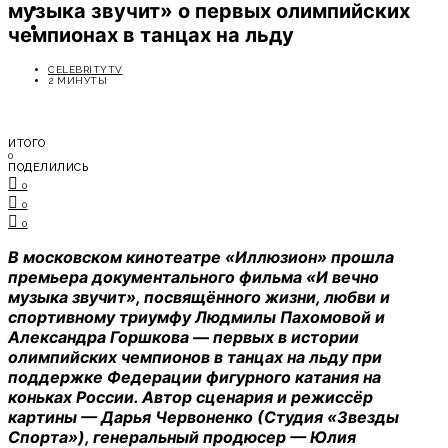
музыка звучит» о первых олимпийских
ОТДЫХ
СОВЕТЫ ЭКСПЕРТОВ
чемпионах в танцах на льду
CELEBRITYTV
2 МИНУТЫ
ИТОГО
0
ПОДЕЛИЛИСЬ
0
0
0
В московском кинотеатре «Иллюзион» прошла
премьера документального фильма «И вечно
музыка звучит», посвящённого жизни, любви и
спортивному триумфу Людмилы Пахомовой и
Александра Горшкова — первых в истории
олимпийских чемпионов в танцах на льду при
поддержке Федерации фигурного катания на
коньках России. Автор сценария и режиссёр
картины — Дарья Червоненко (Студия «Звезды
Спорта»), генеральный продюсер — Юлия