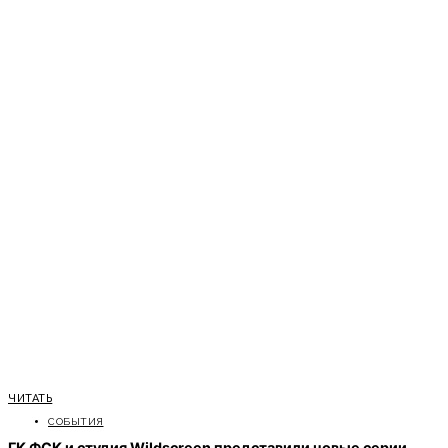
ЧИТАТЬ
СОБЫТИЯ
ГК ФСК и студия Wildscreen представили новые серии