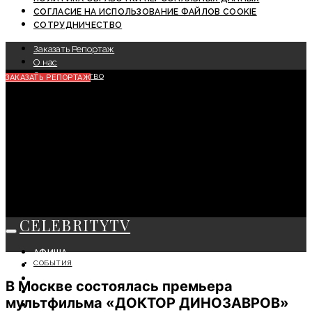
СОГЛАСИЕ НА ИСПОЛЬЗОВАНИЕ ФАЙЛОВ COOKIE
СОТРУДНИЧЕСТВО
Заказать Репортаж
О нас
Сотрудничество
ЗАКАЗАТЬ РЕПОРТАЖ
CELEBRITYTV
АФИША
СОБЫТИЯ
СОБЫТИЯ
КРАСОТА
В Москве состоялась премьера
МОДА
мультфильма «ДОКТОР ДИНОЗАВРОВ»
ЛИЧНОСТЬ