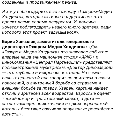
созданием и продвижением релиза.
Я хочу поблагодарить всю команду «Газпром-Медиа
Холдинга», которая активно поддерживает этот
проект всеми своими ресурсами. И, конечно,
хочется поблагодарить нашего юного зрителя, ради
которого этот проект задумывался»
.
Борис Ханчалян, заместитель генерального
директора «Газпром-Медиа Холдинга»:
«Для
«Газпром-Медиа Холдинга» это знаковое событие:
впервые наша анимационная студия «ЯРКО» и
кинокомпания «Централ Партнершип» представляют
полнометражный мультфильм. «Доктор Динозавров»
— это глубокая и искренняя история. На языке
вечных ценностей она говорит со зрителем о связи
поколений, о внутренней борьбе со страхами и
внешней борьбе за правду. Уверен, картина найдет
отклик у зрителей всех возрастов. Взрослые оценят
тонкий юмор и трогательный сюжет, а дети —
захватывающие приключения и ярких персонажей,
которых блестяще озвучили популярные российские
артисты».