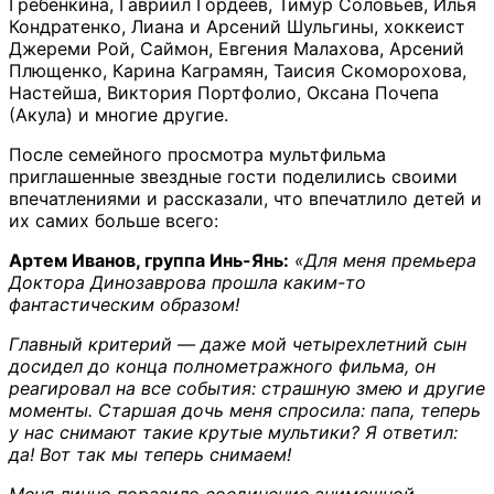
Гребенкина, Гавриил Гордеев, Тимур Соловьев, Илья
Кондратенко, Лиана и Арсений Шульгины, хоккеист
Джереми Рой, Саймон, Евгения Малахова, Арсений
Плющенко, Карина Каграмян, Таисия Скоморохова,
Настейша, Виктория Портфолио, Оксана Почепа
(Акула) и многие другие.
После семейного просмотра мультфильма
приглашенные звездные гости поделились своими
впечатлениями и рассказали, что впечатлило детей и
их самих больше всего:
Артем Иванов, группа Инь-Янь:
«Для меня премьера
Доктора Динозаврова прошла каким-то
фантастическим образом!
Главный критерий — даже мой четырехлетний сын
досидел до конца полнометражного фильма, он
реагировал на все события: страшную змею и другие
моменты. Старшая дочь меня спросила: папа, теперь
у нас снимают такие крутые мультики? Я ответил:
да! Вот так мы теперь снимаем!