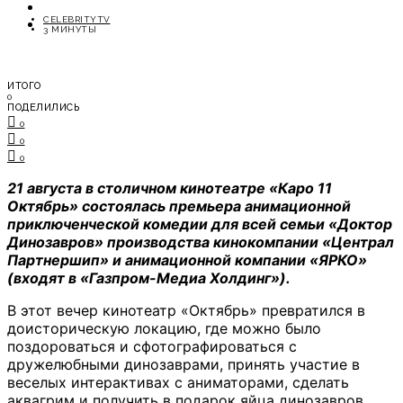
ОТДЫХ
CELEBRITYTV
СОВЕТЫ ЭКСПЕРТОВ
3 МИНУТЫ
ИТОГО
0
ПОДЕЛИЛИСЬ
0
0
0
21 августа в столичном кинотеатре «Каро 11
Октябрь» состоялась премьера анимационной
приключенческой комедии для всей семьи «Доктор
Динозавров» производства кинокомпании «Централ
Партнершип» и анимационной компании «ЯРКО»
(входят в «Газпром-Медиа Холдинг»).
В этот вечер кинотеатр «Октябрь» превратился в
доисторическую локацию, где можно было
поздороваться и сфотографироваться с
дружелюбными динозаврами, принять участие в
веселых интерактивах с аниматорами, сделать
аквагрим и получить в подарок яйца динозавров.