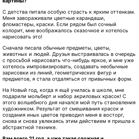
картины?
С детства питала особую страсть к ярким оттенкам.
Меня завораживали цветные карандаши,
фломастеры, краски. Если рядом был сочный
колорит, мне воображалось сказочное и хотелось
нарисовать это!
Сначала писала обычные предметы, цветы,
животных и людей. Друзья выстраивалась в очередь
с просьбой нарисовать что-нибудь яркое, и мне уже
хотелось импровизировать, создавать необычные
зарисовки из линий, геометрических фигур и
предметов, я стала отдаляться от привычных форм.
На Новый год, когда я ещё училась в школе, мне
подарили мольберт и набор акриловых красок! С
этого волшебного дня начался мой путь становления
художником. Результат от смешивания красок и
создания иных цветов приводил меня в восторг,
снова и снова увлекаясь этим действием я пришла к
абстрактной технике.
Вам всего 21 год, а уже такая сложная и