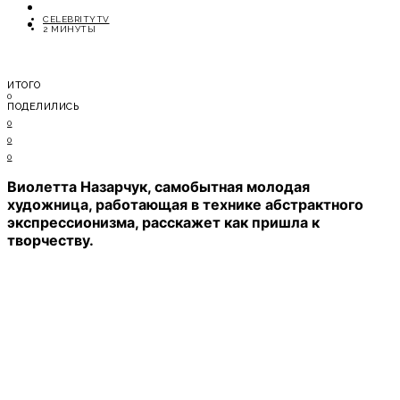
ОТДЫХ
CELEBRITYTV
СОВЕТЫ ЭКСПЕРТОВ
2 МИНУТЫ
ИТОГО
0
ПОДЕЛИЛИСЬ
0
0
0
Виолетта Назарчук, самобытная молодая
художница, работающая в технике абстрактного
экспрессионизма, расскажет как пришла к
творчеству.