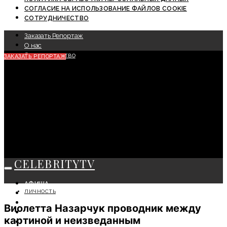
СОГЛАСИЕ НА ИСПОЛЬЗОВАНИЕ ФАЙЛОВ COOKIE
СОТРУДНИЧЕСТВО
Заказать Репортаж
О нас
Сотрудничество
ЗАКАЗАТЬ РЕПОРТАЖ
CELEBRITYTV
АФИША
ЛИЧНОСТЬ
СОБЫТИЯ
КРАСОТА
Виолетта Назарчук проводник между
МОДА
картиной и неизведанным
ЛИЧНОСТЬ