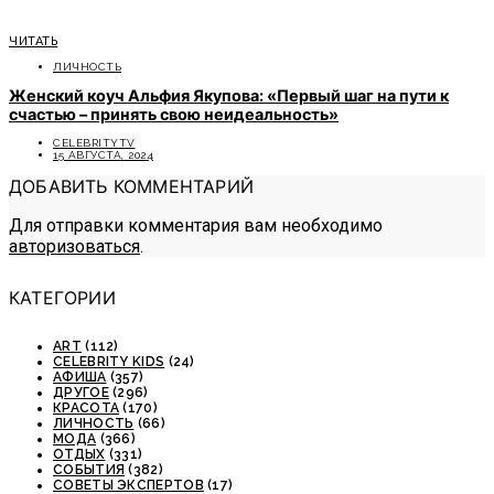
ЧИТАТЬ
ЛИЧНОСТЬ
Женский коуч Альфия Якупова: «Первый шаг на пути к
счастью – принять свою неидеальность»
CELEBRITYTV
15 АВГУСТА, 2024
ДОБАВИТЬ КОММЕНТАРИЙ
Для отправки комментария вам необходимо
авторизоваться
.
КАТЕГОРИИ
ART
(112)
CELEBRITY KIDS
(24)
АФИША
(357)
ДРУГОЕ
(296)
КРАСОТА
(170)
ЛИЧНОСТЬ
(66)
МОДА
(366)
ОТДЫХ
(331)
СОБЫТИЯ
(382)
СОВЕТЫ ЭКСПЕРТОВ
(17)