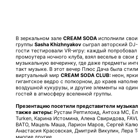
В зеркальном зале
CREAM SODA
исполнили свои 
группы
Sasha Khizhnyakov
сыграл авторский DJ-с
гости тестировали VR-игру: каждый попробовал 
промоутера ночного клуба, взял веселье в свои 
музыкальную вечеринку, где даже предметы инт
такт музыке. В этот вечер Плюс Дача была стил
виртуальный мир
CREAM SODA CLUB:
неон, ярки
гигантское ведро с попкорном, до краев наполн
воздушной кукурузы, и другие элементы на один
гостей в атмосферу вселенной группы.
Презентацию посетили представители музыкаль
также актеры:
Рустам Рептилоид, Антоха МС, Ёлка
Turken, Карина Истомина, Алена Свиридова, FAVL
ВАТО, Мацель Маша, Ларион Маров, Сергей Калю
Анастасия Красовская, Дмитрий Викулин, Лера
многие другие.