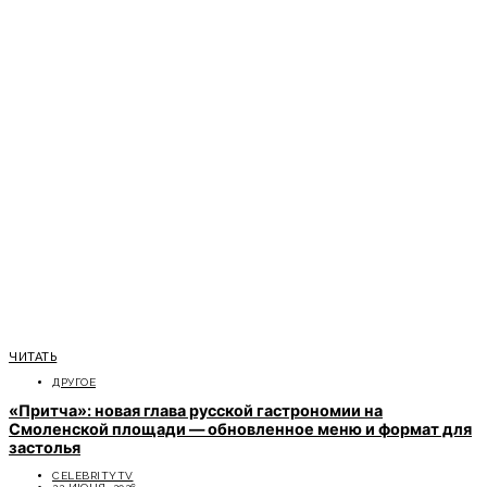
ЧИТАТЬ
ДРУГОЕ
«Притча»: новая глава русской гастрономии на
Смоленской площади — обновленное меню и формат для
застолья
CELEBRITYTV