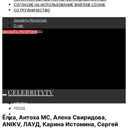
СОГЛАСИЕ НА ИСПОЛЬЗОВАНИЕ ФАЙЛОВ COOKIE
СОТРУДНИЧЕСТВО
Заказать Репортаж
О нас
Сотрудничество
ЗАКАЗАТЬ РЕПОРТАЖ
CELEBRITYTV
АФИША
ДРУГОЕ
СОБЫТИЯ
КРАСОТА
Ёлка, Антоха МС, Алена Свиридова,
МОДА
ANIKV, ЛАУД, Карина Истомина, Сергей
ЛИЧНОСТЬ