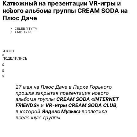
Калюжный на презентации VR-игры и
ОТДЫХ
СОВЕТЫ ЭКСПЕРТОВ
нового альбома группы CREAM SODA на
Плюс Даче
CELEBRITYTV
1 МИНУТА
ИТОГО
0
ПОДЕЛИЛИСЬ
0
0
0
27 мая на Плюс Даче в Парке Горького
прошла закрытая презентация нового
альбома группы
CREAM SODA
«INTERNET
FRIENDS»
и
VR-игры CREAM SODA CLUB
,
в которой
Яндекс Музыка
воплотила
вселенную группы.