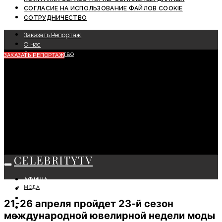
СОГЛАСИЕ НА ИСПОЛЬЗОВАНИЕ ФАЙЛОВ COOKIE
СОТРУДНИЧЕСТВО
Заказать Репортаж
О нас
Сотрудничество
ЗАКАЗАТЬ РЕПОРТАЖ
CELEBRITYTV
АФИША
МОДА
СОБЫТИЯ
КРАСОТА
21-26 апреля пройдет 23-й сезон
МОДА
международной ювелирной недели моды
ЛИЧНОСТЬ