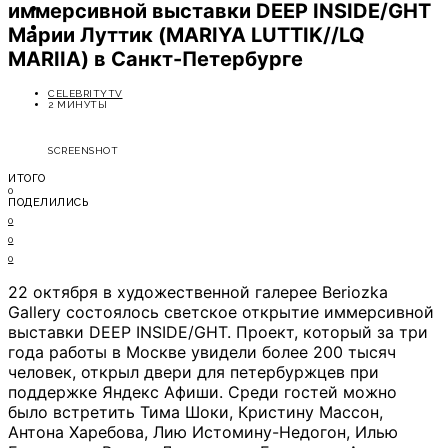
иммерсивной выставки DEEP INSIDE/GHT
ОТДЫХ
СОВЕТЫ ЭКСПЕРТОВ
Марии Луттик (MARIYA LUTTIK//LQ
MARIIA) в Санкт-Петербурге
CELEBRITYTV
2 МИНУТЫ
SCREENSHOT
ИТОГО
0
ПОДЕЛИЛИСЬ
0
0
0
22 октября в художественной галерее Beriozka
Gallery состоялось светское открытие иммерсивной
выставки DEEP INSIDE/GHT. Проект, который за три
года работы в Москве увидели более 200 тысяч
человек, открыл двери для петербуржцев при
поддержке Яндекс Афиши. Среди гостей можно
было встретить Тима Шоки, Кристину Массон,
Антона Харебова, Лию Истомину-Недогон, Илью