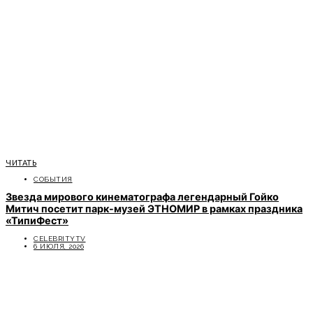
ЧИТАТЬ
СОБЫТИЯ
Звезда мирового кинематографа легендарный Гойко
Митич посетит парк-музей ЭТНОМИР в рамках праздника
«ТипиФест»
CELEBRITYTV
6 ИЮЛЯ, 2026