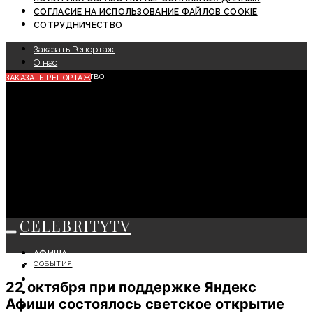
СОГЛАСИЕ НА ИСПОЛЬЗОВАНИЕ ФАЙЛОВ COOKIE
СОТРУДНИЧЕСТВО
Заказать Репортаж
О нас
Сотрудничество
ЗАКАЗАТЬ РЕПОРТАЖ
CELEBRITYTV
АФИША
СОБЫТИЯ
СОБЫТИЯ
КРАСОТА
22 октября при поддержке Яндекс
МОДА
Афиши состоялось светское открытие
ЛИЧНОСТЬ