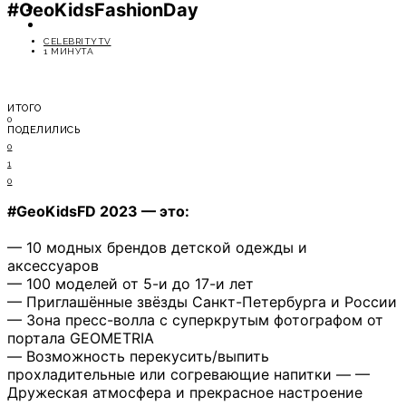
#GeoKidsFashionDay
ОТДЫХ
СОВЕТЫ ЭКСПЕРТОВ
CELEBRITYTV
1 МИНУТА
ИТОГО
0
ПОДЕЛИЛИСЬ
0
1
0
#GeoKidsFD 2023 — это:
— 10 модных брендов детской одежды и
аксессуаров
— 100 моделей от 5-и до 17-и лет
— Приглашённые звёзды Санкт-Петербурга и России
— Зона пресс-волла с суперкрутым фотографом от
портала GEOMETRIA
— Возможность перекусить/выпить
прохладительные или согревающие напитки — —
Дружеская атмосфера и прекрасное настроение