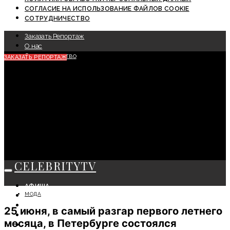
СОГЛАСИЕ НА ИСПОЛЬЗОВАНИЕ ФАЙЛОВ COOKIE
СОТРУДНИЧЕСТВО
Заказать Репортаж
О нас
Сотрудничество
ЗАКАЗАТЬ РЕПОРТАЖ
CELEBRITYTV
АФИША
МОДА
СОБЫТИЯ
КРАСОТА
25 июня, в самый разгар первого летнего
МОДА
месяца, в Петербурге состоялся
ЛИЧНОСТЬ