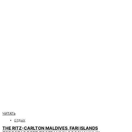
ЧИТАТЬ
ОТДЫХ
THE RITZ-CARLTON MALDIVES, FARI ISLANDS