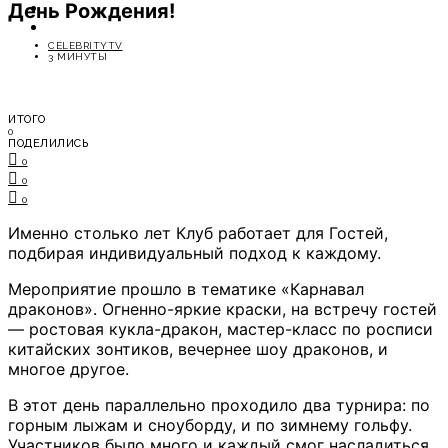
День Рождения!
ОТДЫХ
СОВЕТЫ ЭКСПЕРТОВ
CELEBRITYTV
3 МИНУТЫ
ИТОГО
0
ПОДЕЛИЛИСЬ
0
0
0
Именно столько лет Клуб работает для Гостей,
подбирая индивидуальный подход к каждому.
Мероприятие прошло в тематике «Карнавал
драконов». Огненно-яркие краски, на встречу гостей
— ростовая кукла-дракон, мастер-класс по росписи
китайских зонтиков, вечернее шоу драконов, и
многое другое.
В этот день параллельно проходило два турнира: по
горным лыжам и сноуборду, и по зимнему гольфу.
Участников было много и каждый смог насладиться