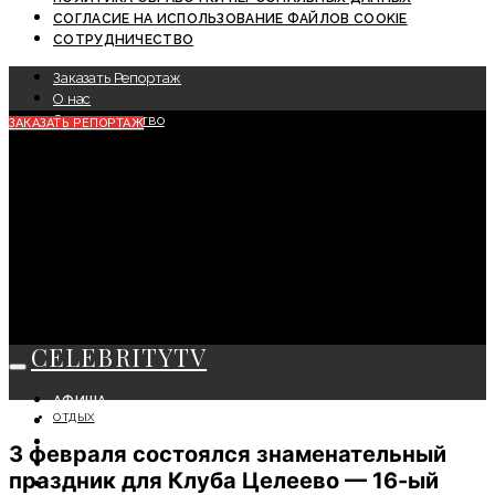
СОГЛАСИЕ НА ИСПОЛЬЗОВАНИЕ ФАЙЛОВ COOKIE
СОТРУДНИЧЕСТВО
Заказать Репортаж
О нас
Сотрудничество
ЗАКАЗАТЬ РЕПОРТАЖ
CELEBRITYTV
АФИША
ОТДЫХ
СОБЫТИЯ
КРАСОТА
3 февраля состоялся знаменательный
МОДА
праздник для Клуба Целеево — 16-ый
ЛИЧНОСТЬ