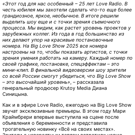
«Этот год для нас особенный – 25 лет Love Radio. В
честь юбилея мы захотели сделать что-то еще более
грандиозное, яркое, необычное. В итоге решили
выделить шоу еще и с точки зрения съемочного
процесса. Мы видим, как растет уровень проектов у
зарубежных коллег. Из года в год большинство из
них делают упор на красивые постановочные
номера. На Big Love Show 2025 все номера
настроены на то, чтобы показать артистов, с точки
зрения умения работать на камеру. Каждый номер по
своей графике, постановке, спецэффектам – это
мини-клип. В финальной видеоверсии шоу зрители
со всей России смогут убедиться, что Big Love Show
– это высочайший уровень»
, – рассказала
генеральный продюсер Krutoy Media Диана
Синицына.
Как и в эфире Love Radio, ежегодно на Big Love Show
звучат эксклюзивные премьеры. В этом году Мари
Краймбрери впервые выступила на сцене после
объявления о беременности и представила
трогательную новинку «Всё на своих местах».