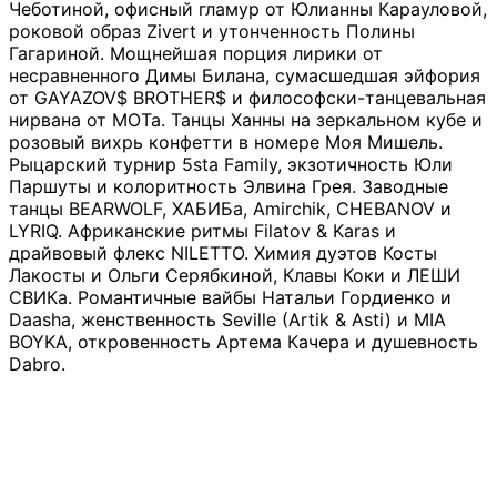
Чеботиной, офисный гламур от Юлианны Карауловой,
роковой образ Zivert и утонченность Полины
Гагариной. Мощнейшая порция лирики от
несравненного Димы Билана, сумасшедшая эйфория
от GAYAZOV$ BROTHER$ и философски-танцевальная
нирвана от МОТа. Танцы Ханны на зеркальном кубе и
розовый вихрь конфетти в номере Моя Мишель.
Рыцарский турнир 5sta Family, экзотичность Юли
Паршуты и колоритность Элвина Грея. Заводные
танцы BEARWOLF, ХАБИБа, Amirchik, CHEBANOV и
LYRIQ. Африканские ритмы Filatov & Karas и
драйвовый флекс NILETTO. Химия дуэтов Косты
Лакосты и Ольги Серябкиной, Клавы Коки и ЛЕШИ
СВИКа. Романтичные вайбы Натальи Гордиенко и
Daasha, женственность Seville (Artik & Asti) и MIA
BOYKA, откровенность Артема Качера и душевность
Dabro.