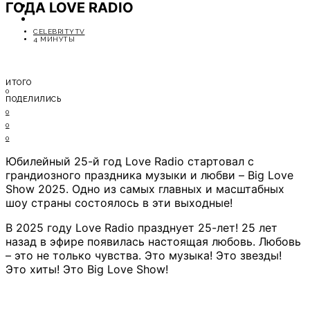
ГОДА LOVE RADIO
ОТДЫХ
СОВЕТЫ ЭКСПЕРТОВ
CELEBRITYTV
4 МИНУТЫ
ИТОГО
0
ПОДЕЛИЛИСЬ
0
0
0
Юбилейный 25-й год Love Radio стартовал с
грандиозного праздника музыки и любви – Big Love
Show 2025. Одно из самых главных и масштабных
шоу страны состоялось в эти выходные!
В 2025 году Love Radio празднует 25-лет! 25 лет
назад в эфире появилась настоящая любовь. Любовь
– это не только чувства. Это музыка! Это звезды!
Это хиты! Это Big Love Show!