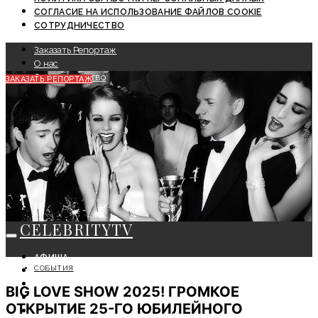
СОГЛАСИЕ НА ИСПОЛЬЗОВАНИЕ ФАЙЛОВ COOKIE
СОТРУДНИЧЕСТВО
Заказать Репортаж
О нас
Сотрудничество
ЗАКАЗАТЬ РЕПОРТАЖ
CELEBRITYTV
АФИША
СОБЫТИЯ
СОБЫТИЯ
КРАСОТА
BIG LOVE SHOW 2025! ГРОМКОЕ
МОДА
ОТКРЫТИЕ 25-ГО ЮБИЛЕЙНОГО
ЛИЧНОСТЬ