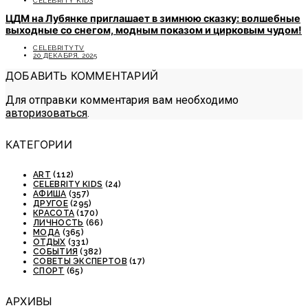
CELEBRITY KIDS
ЦДМ на Лубянке приглашает в зимнюю сказку: волшебные
выходные со снегом, модным показом и цирковым чудом!
CELEBRITYTV
20 ДЕКАБРЯ, 2025
ДОБАВИТЬ КОММЕНТАРИЙ
Для отправки комментария вам необходимо
авторизоваться
.
КАТЕГОРИИ
ART
(112)
CELEBRITY KIDS
(24)
АФИША
(357)
ДРУГОЕ
(295)
КРАСОТА
(170)
ЛИЧНОСТЬ
(66)
МОДА
(365)
ОТДЫХ
(331)
СОБЫТИЯ
(382)
СОВЕТЫ ЭКСПЕРТОВ
(17)
СПОРТ
(65)
АРХИВЫ