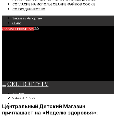
СОГЛАСИЕ НА ИСПОЛЬЗОВАНИЕ ФАЙЛОВ COOKIE
СОТРУДНИЧЕСТВО
Заказать Репортаж
О нас
Сотрудничество
ЗАКАЗАТЬ РЕПОРТАЖ
CELEBRITYTV
АФИША
CELEBRITY KIDS
СОБЫТИЯ
КРАСОТА
Центральный Детский Магазин
МОДА
приглашает на «Неделю здоровья»:
ЛИЧНОСТЬ