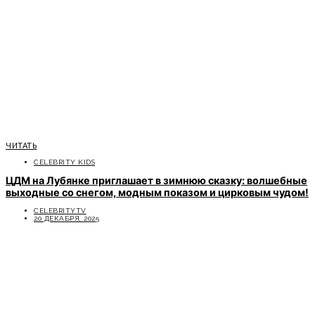
ЧИТАТЬ
CELEBRITY KIDS
ЦДМ на Лубянке приглашает в зимнюю сказку: волшебные
выходные со снегом, модным показом и цирковым чудом!
CELEBRITYTV
20 ДЕКАБРЯ, 2025