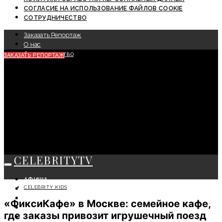
СОГЛАСИЕ НА ИСПОЛЬЗОВАНИЕ ФАЙЛОВ COOKIE
СОТРУДНИЧЕСТВО
Заказать Репортаж
О нас
Сотрудничество
ЗАКАЗАТЬ РЕПОРТАЖ
CELEBRITYTV
АФИША
CELEBRITY KIDS
СОБЫТИЯ
КРАСОТА
«ФиксиКафе» в Москве: семейное кафе,
МОДА
где заказы привозит игрушечный поезд
ЛИЧНОСТЬ