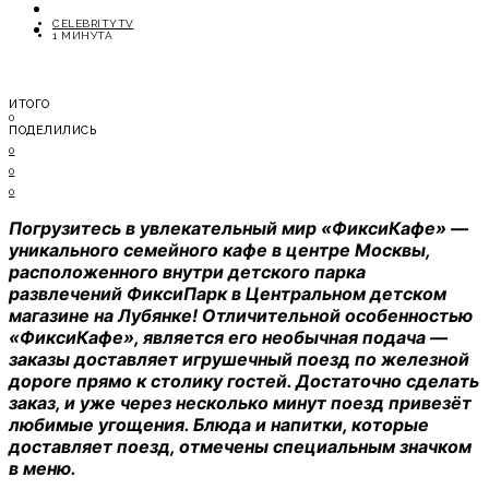
ОТДЫХ
CELEBRITYTV
СОВЕТЫ ЭКСПЕРТОВ
1 МИНУТА
ИТОГО
0
ПОДЕЛИЛИСЬ
0
0
0
Погрузитесь в увлекательный мир «ФиксиКафе» —
уникального семейного кафе в центре Москвы,
расположенного внутри детского парка
развлечений ФиксиПарк в Центральном детском
магазине на Лубянке! Отличительной особенностью
«ФиксиКафе», является его необычная подача —
заказы доставляет игрушечный поезд по железной
дороге прямо к столику гостей. Достаточно сделать
заказ, и уже через несколько минут поезд привезёт
любимые угощения. Блюда и напитки, которые
доставляет поезд, отмечены специальным значком
в меню.