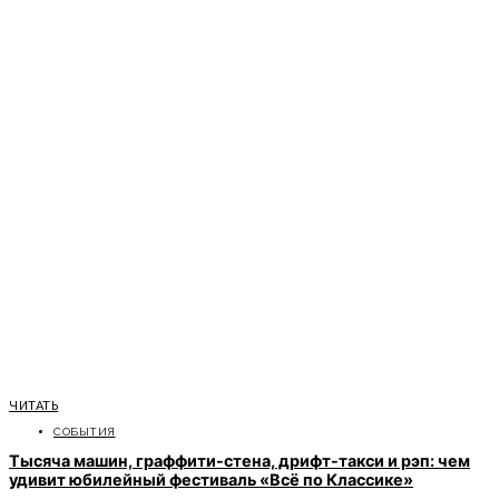
ЧИТАТЬ
СОБЫТИЯ
Тысяча машин, граффити-стена, дрифт-такси и рэп: чем
удивит юбилейный фестиваль «Всё по Классике»