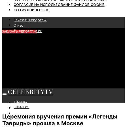
СОГЛАСИЕ НА ИСПОЛЬЗОВАНИЕ ФАЙЛОВ COOKIE
СОТРУДНИЧЕСТВО
Заказать Репортаж
О нас
Сотрудничество
ЗАКАЗАТЬ РЕПОРТАЖ
CELEBRITYTV
АФИША
СОБЫТИЯ
СОБЫТИЯ
КРАСОТА
Церемония вручения премии «Легенды
МОДА
Тавриды» прошла в Москве
ЛИЧНОСТЬ