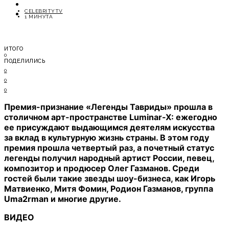
ОТДЫХ
CELEBRITYTV
СОВЕТЫ ЭКСПЕРТОВ
1 МИНУТА
ИТОГО
0
ПОДЕЛИЛИСЬ
0
0
0
Премия-признание «Легенды Тавриды» прошла в
столичном арт-пространстве Luminar-X: ежегодно
ее присуждают выдающимся деятелям искусства
за вклад в культурную жизнь страны. В этом году
премия прошла четвертый раз, а почетный статус
легенды получил народный артист России, певец,
композитор и продюсер Олег Газманов. Среди
гостей были такие звезды шоу-бизнеса, как Игорь
Матвиенко, Митя Фомин, Родион Газманов, группа
Uma2rman и многие другие.
ВИДЕО