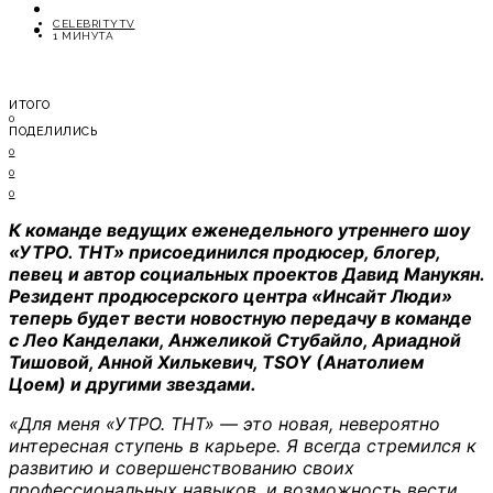
ОТДЫХ
CELEBRITYTV
СОВЕТЫ ЭКСПЕРТОВ
1 МИНУТА
ИТОГО
0
ПОДЕЛИЛИСЬ
0
0
0
К команде ведущих еженедельного утреннего шоу
«УТРО. ТНТ» присоединился продюсер, блогер,
певец и автор социальных проектов Давид Манукян.
Резидент продюсерского центра «Инсайт Люди»
теперь будет вести новостную передачу в команде
с Лео Канделаки, Анжеликой Стубайло, Ариадной
Тишовой, Анной Хилькевич, TSOY (Анатолием
Цоем) и другими звездами.
«Для меня «УТРО. ТНТ» — это новая, невероятно
интересная ступень в карьере. Я всегда стремился к
развитию и совершенствованию своих
профессиональных навыков, и возможность вести