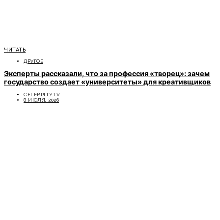
ЧИТАТЬ
ДРУГОЕ
Эксперты рассказали, что за профессия «творец»: зачем
государство создает «университеты» для креативщиков
CELEBRITYTV
8 ИЮЛЯ, 2026