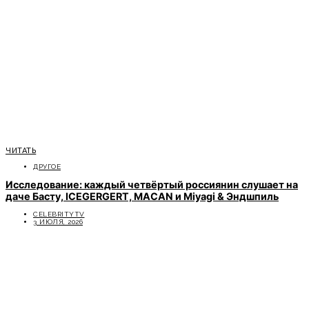
ЧИТАТЬ
ДРУГОЕ
Исследование: каждый четвёртый россиянин слушает на
даче Басту, ICEGERGERT, MACAN и Miyagi & Эндшпиль
CELEBRITYTV
3 ИЮЛЯ, 2026