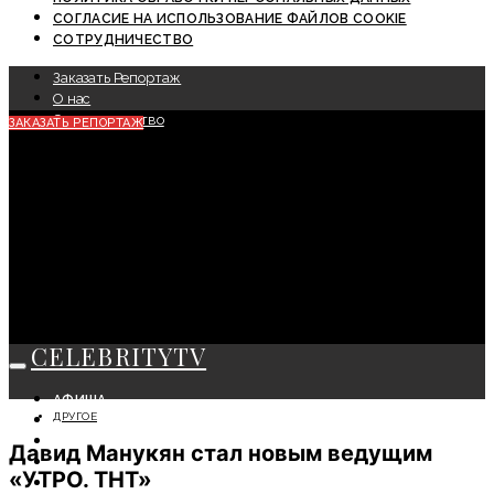
СОГЛАСИЕ НА ИСПОЛЬЗОВАНИЕ ФАЙЛОВ COOKIE
СОТРУДНИЧЕСТВО
Заказать Репортаж
О нас
Сотрудничество
ЗАКАЗАТЬ РЕПОРТАЖ
CELEBRITYTV
АФИША
ДРУГОЕ
СОБЫТИЯ
КРАСОТА
Давид Манукян стал новым ведущим
МОДА
«УТРО. ТНТ»
ЛИЧНОСТЬ