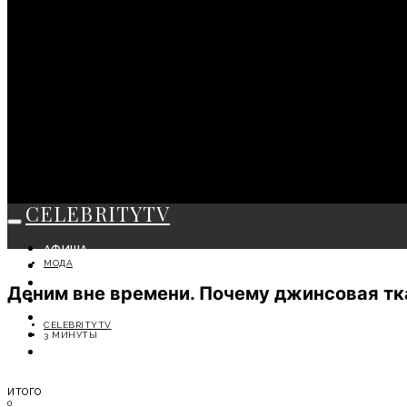
CELEBRITYTV
АФИША
МОДА
СОБЫТИЯ
КРАСОТА
Деним вне времени. Почему джинсовая тка
МОДА
ЛИЧНОСТЬ
CELEBRITYTV
ОТДЫХ
3 МИНУТЫ
СОВЕТЫ ЭКСПЕРТОВ
ИТОГО
0