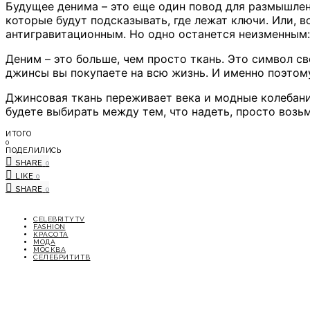
Будущее денима – это еще один повод для размышле
которые будут подсказывать, где лежат ключи. Или,
антигравитационным. Но одно останется неизменным: 
Деним – это больше, чем просто ткань. Это символ 
джинсы вы покупаете на всю жизнь. И именно поэтому
Джинсовая ткань переживает века и модные колебания.
будете выбирать между тем, что надеть, просто возь
ИТОГО
0
ПОДЕЛИЛИСЬ
SHARE
0
LIKE
0
SHARE
0
CELEBRITYTV
FASHION
КРАСОТА
МОДА
МОСКВА
СЕЛЕБРИТИТВ