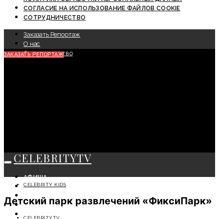
СОГЛАСИЕ НА ИСПОЛЬЗОВАНИЕ ФАЙЛОВ COOKIE
СОТРУДНИЧЕСТВО
Заказать Репортаж
О нас
Сотрудничество
ЗАКАЗАТЬ РЕПОРТАЖ
CELEBRITYTV
АФИША
CELEBRITY KIDS
СОБЫТИЯ
КРАСОТА
Детский парк развлечений «ФиксиПарк»
МОДА
ЛИЧНОСТЬ
CELEBRITYTV