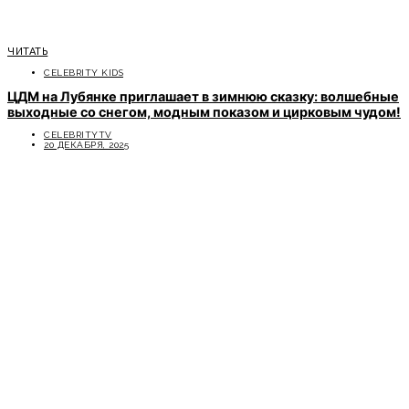
ЧИТАТЬ
CELEBRITY KIDS
ЦДМ на Лубянке приглашает в зимнюю сказку: волшебные
выходные со снегом, модным показом и цирковым чудом!
CELEBRITYTV
20 ДЕКАБРЯ, 2025