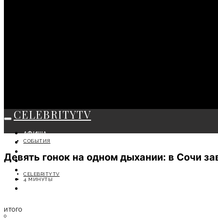
CELEBRITYTV
АФИША
СОБЫТИЯ
СОБЫТИЯ
КРАСОТА
Девять гонок на одном дыхании: в Сочи за
МОДА
ЛИЧНОСТЬ
CELEBRITYTV
ОТДЫХ
4 МИНУТЫ
СОВЕТЫ ЭКСПЕРТОВ
ИТОГО
0