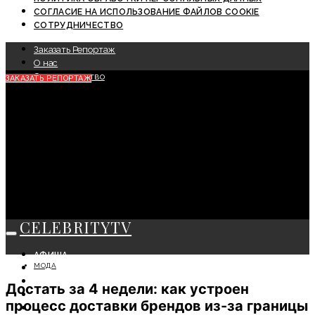
СОГЛАСИЕ НА ИСПОЛЬЗОВАНИЕ ФАЙЛОВ COOKIE
СОТРУДНИЧЕСТВО
Заказать Репортаж
О нас
Сотрудничество
ЗАКАЗАТЬ РЕПОРТАЖ
CELEBRITYTV
АФИША
МОДА
СОБЫТИЯ
КРАСОТА
Достать за 4 недели: как устроен
МОДА
процесс доставки брендов из-за границы
ЛИЧНОСТЬ