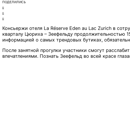
ПОДЕЛИЛИСЬ
0
0
0
Консьержи отеля La Réserve Eden au Lac Zurich в со
кварталу Цюриха – Зеефельду продолжительностью 15
информацией о самых трендовых бутиках, обязатель
После занятной прогулки участники смогут расслабить
впечатлениями. Познать Зеефельд во всей красе гла