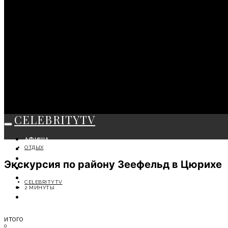
CELEBRITYTV
АФИША
ОТДЫХ
СОБЫТИЯ
КРАСОТА
Экскурсия по району Зеефельд в Цюрихе
МОДА
ЛИЧНОСТЬ
CELEBRITYTV
ОТДЫХ
2 МИНУТЫ
СОВЕТЫ ЭКСПЕРТОВ
ИТОГО
0