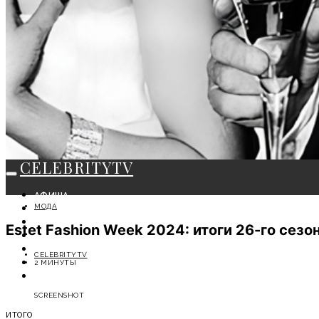
CELEBRITYTV
АФИША
МОДА
СОБЫТИЯ
КРАСОТА
Estet Fashion Week 2024: итоги 26-го се
МОДА
ЛИЧНОСТЬ
CELEBRITYTV
ОТДЫХ
2 МИНУТЫ
СОВЕТЫ ЭКСПЕРТОВ
SCREENSHOT
ИТОГО