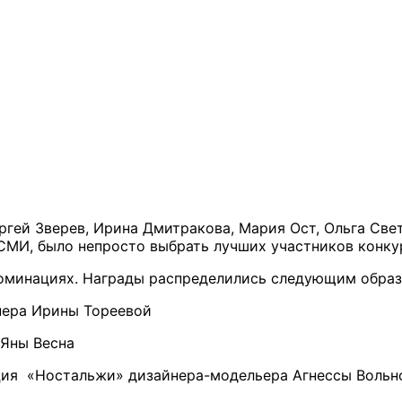
ергей Зверев, Ирина Дмитракова, Мария Ост, Ольга Све
 СМИ, было непросто выбрать лучших участников конк
номинациях. Награды распределились следующим образ
нера Ирины Тореевой
 Яны Весна
ция «Ностальжи» дизайнера-модельера Агнессы Вольн