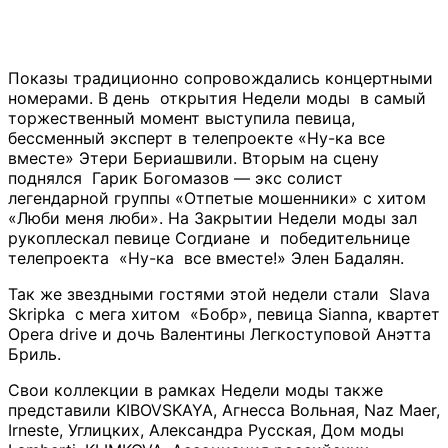
Показы традиционно сопровождались концертными
номерами. В день открытия Недели моды в самый
торжественный момент выступила певица,
бессменный эксперт в телепроекте «Ну-ка все
вместе» Этери Бериашвили. Вторым на сцену
поднялся Гарик Богомазов — экс солист
легендарной группы «Отпетые мошенники» с хитом
«Люби меня люби». На Закрытии Недели моды зал
рукоплескал певице Согдиане и победительнице
телепроекта «Ну-ка все вместе!» Элен Бадалян.
Так же звездными гостями этой недели стали Slava
Skripka c мега хитом «Бобр», певица Sianna, квартет
Opera drive и дочь Валентины Легкоступовой Анэтта
Бриль.
Свои коллекции в рамках Недели моды также
представили KIBOVSKAYA, Агнесса Вольная, Naz Maer,
Irneste, Углицких, Александра Русская, Дом моды