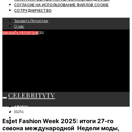
СОГЛАСИЕ НА ИСПОЛЬЗОВАНИЕ ФАЙЛОВ COOKIE
СОТРУДНИЧЕСТВО
Заказать Репортаж
О нас
Сотрудничество
ЗАКАЗАТЬ РЕПОРТАЖ
CELEBRITYTV
АФИША
МОДА
СОБЫТИЯ
КРАСОТА
Estet Fashion Week 2025: итоги 27-го
МОДА
сезона международной Недели моды,
ЛИЧНОСТЬ