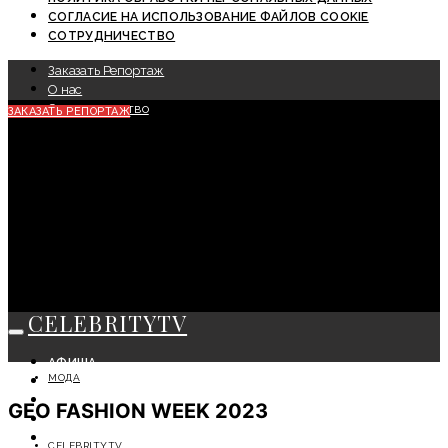
СОГЛАСИЕ НА ИСПОЛЬЗОВАНИЕ ФАЙЛОВ COOKIE
СОТРУДНИЧЕСТВО
Заказать Репортаж
О нас
Сотрудничество
ЗАКАЗАТЬ РЕПОРТАЖ
CELEBRITYTV
АФИША
МОДА
СОБЫТИЯ
КРАСОТА
GEO FASHION WEEK 2023
МОДА
ЛИЧНОСТЬ
CELEBRITYTV