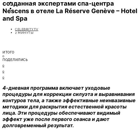
созданная экспертами спа-центра
ОТДЫХ
СОВЕТЫ ЭКСПЕРТОВ
Nescens в отеле La Réserve Genève – Hotel
and Spa
CELEBRITYTV
2 МИНУТЫ
ИТОГО
0
ПОДЕЛИЛИСЬ
0
0
0
4-дневная программа включает уходовые
процедуры для коррекции силуэта и выравнивания
контуров тела, а также эффективные неинвазивные
методики для раскрытия естественной красоты
лица. Эти процедуры обеспечивают видимый
эффект уже после первого сеанса и дают
долговременный результат.