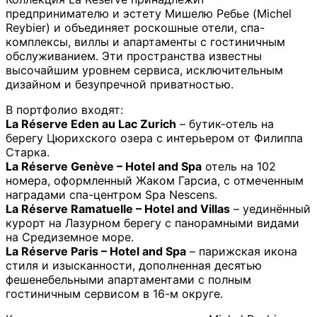
предпринимателю и эстету Мишелю Ребье (Michel
Reybier) и объединяет роскошные отели, спа-
комплексы, виллы и апартаменты с гостиничным
обслуживанием. Эти пространства известны
высочайшим уровнем сервиса, исключительным
дизайном и безупречной приватностью.
В портфолио входят:
La Réserve Eden au Lac Zurich
– бутик-отель на
берегу Цюрихского озера с интерьером от Филиппа
Старка.
La Réserve Genève – Hotel and Spa
отель на 102
номера, оформленный Жаком Гарсиа, с отмеченным
наградами спа-центром Spa Nescens.
La Réserve Ramatuelle – Hotel and Villas
– уединённый
курорт на Лазурном берегу с панорамными видами
на Средиземное море.
La Réserve Paris – Hotel and Spa
– парижская икона
стиля и изысканности, дополненная десятью
фешенебельными апартаментами с полным
гостиничным сервисом в 16-м округе.