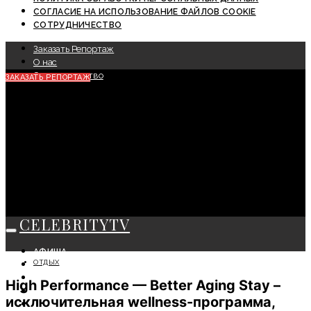
СОГЛАСИЕ НА ИСПОЛЬЗОВАНИЕ ФАЙЛОВ COOKIE
СОТРУДНИЧЕСТВО
Заказать Репортаж
О нас
Сотрудничество
ЗАКАЗАТЬ РЕПОРТАЖ
CELEBRITYTV
АФИША
ОТДЫХ
СОБЫТИЯ
КРАСОТА
High Performance — Better Aging Stay –
МОДА
исключительная wellness-программа,
ЛИЧНОСТЬ