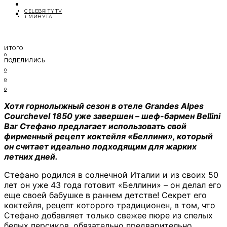
ОТДЫХ
CELEBRITYTV
СОВЕТЫ ЭКСПЕРТОВ
1 МИНУТА
ИТОГО
0
ПОДЕЛИЛИСЬ
0
0
0
Хотя горнолыжный сезон в отеле Grandes Alpes
Courchevel 1850 уже завершен – шеф-бармен Bellini
Bar Стефано предлагает использовать свой
фирменный рецепт коктейля «Беллини», который
он считает идеально подходящим для жарких
летних дней.
Стефано родился в солнечной Италии и из своих 50
лет он уже 43 года готовит «Беллини» – он делал его
еще своей бабушке в раннем детстве! Секрет его
коктейля, рецепт которого традиционен, в том, что
Стефано добавляет только свежее пюре из спелых
белых персиков, обязательно предварительно