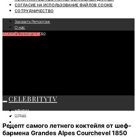
СОГЛАСИЕ НА ИСПОЛЬЗОВАНИЕ ФАЙЛОВ COOKIE
СОТРУДНИЧЕСТВО
Заказать Репортаж
О нас
Сотрудничество
ЗАКАЗАТЬ РЕПОРТАЖ
CELEBRITYTV
АФИША
ОТДЫХ
СОБЫТИЯ
КРАСОТА
Рецепт самого летнего коктейля от шеф-
МОДА
бармена Grandes Alpes Courchevel 1850
ЛИЧНОСТЬ