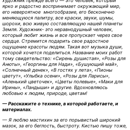
художник прежде всего — это человек, который
ярко и радостно воспринимает окружающий мир,
его невероятное многообразие, его бесконечно
меняющуюся палитру, все краски, звуки, шумы,
шорохи, всю живую составляющую нашей планеты
Земля. Художник- это неравнодушный человек,
который любит жизнь и все пропускает через свое
сердце. Стремится подарить свое радостное
ощущение красоты людям. Такая вот музыка души,
которой хочется поделиться. Название моих работ
тому свидетельство: «Сирень душистая», «Розы для
Анюты», «Георгины для Нади», «Бушующий май»,
«Солнечный денек», «В гостях у лета», «Пионы
цветут», «Улыбка осени», «Розы для Ларисы»,
«Аленький цветочек», «Цветы полевые», «Маки для
Ирины», «Ландыши» и другие. Вдохновляюсь
любовью к людям, природе, цветам!
— Расскажите о технике, в которой работаете, и
материалах.
— Я люблю мастихин за его порывистый широкий
мазок, за его беглость, быстроту. Кистью пишу тоже,