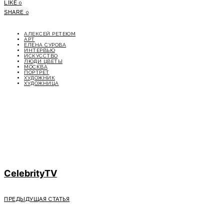
LIKE
0
SHARE
0
АЛЕКСЕЙ РЕТЕЮМ
АРТ
ЕЛЕНА СУРОВА
ИНТЕРВЬЮ
ИСКУССТВО
ЛЮДИ ЦВЕТЫ
МОСКВА
ПОРТРЕТ
ХУДОЖНИК
ХУДОЖНИЦА
CelebrityTV
ПРЕДЫДУЩАЯ СТАТЬЯ