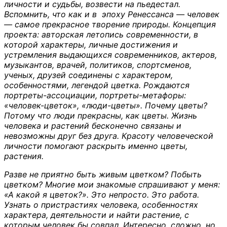
личности и судьбы, возвести на пьедестал.
Вспомнить, что как и в эпоху Ренессанса — человек
— самое прекрасное творение природы. Концепция
проекта: авторская летопись современности, в
которой характеры, личные достижения и
устремления выдающихся современников, актеров,
музыкантов, врачей, политиков, спортсменов,
ученых, друзей соединены с характером,
особенностями, легендой цветка. Рождаются
портреты-ассоциации, портреты-метафоры:
«человек-цветок», «люди-цветы». Почему цветы?
Потому что люди прекрасны, как цветы. Жизнь
человека и растений бесконечно связаны и
невозможны друг без друга. Красоту человеческой
личности помогают раскрыть именно цветы,
растения.
Разве не приятно быть живым цветком? Побыть
цветком? Многие мои знакомые спрашивают у меня:
«А какой я цветок?». Это непросто. Это работа.
Узнать о пристрастиях человека, особенностях
характера, деятельности и найти растение, с
которым человек бы совпал. Интересно, сложно, но