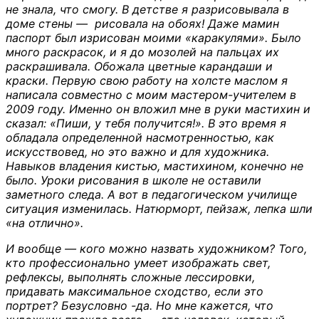
не знала, что смогу. В детстве я разрисовывала в
доме стены — рисовала на обоях! Даже мамин
паспорт был изрисован моими «каракулями». Было
много раскрасок, и я до мозолей на пальцах их
раскрашивала. Обожала цветные карандаши и
краски. Первую свою работу на холсте маслом я
написала совместно с моим мастером-учителем в
2009 году. Именно он вложил мне в руки мастихин и
сказал: «Пиши, у тебя получится!». В это время я
обладала определенной насмотренностью, как
искусствовед, но это важно и для художника.
Навыков владения кистью, мастихином, конечно не
было. Уроки рисования в школе не оставили
заметного следа. А вот в педагогическом училище
ситуация изменилась. Натюрморт, пейзаж, лепка шли
«на отлично».
И вообще — кого можно назвать художником? Того,
кто профессионально умеет изображать свет,
рефлексы, выполнять сложные лессировки,
придавать максимальное сходство, если это
портрет? Безусловно -да. Но мне кажется, что