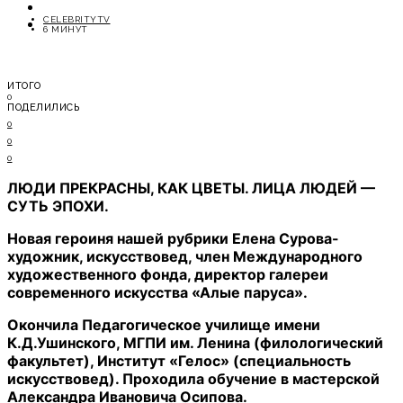
ОТДЫХ
CELEBRITYTV
СОВЕТЫ ЭКСПЕРТОВ
6 МИНУТ
ИТОГО
0
ПОДЕЛИЛИСЬ
0
0
0
ЛЮДИ ПРЕКРАСНЫ, КАК ЦВЕТЫ. ЛИЦА ЛЮДЕЙ —
СУТЬ ЭПОХИ.
Новая героиня нашей рубрики Елена Сурова-
художник, искусствовед, член Международного
художественного фонда, директор галереи
современного искусства «Алые паруса».
Окончила Педагогическое училище имени
К.Д.Ушинского, МГПИ им. Ленина (филологический
факультет), Институт «Гелос» (специальность
искусствовед). Проходила обучение в мастерской
Александра Ивановича Осипова.