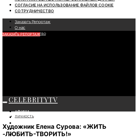
СОГЛАСИЕ НА ИСПОЛЬЗОВАНИЕ ФАЙЛОВ COOKIE
СОТРУДНИЧЕСТВО
Заказать Репортаж
О нас
Сотрудничество
ЗАКАЗАТЬ РЕПОРТАЖ
CELEBRITYTV
АФИША
ЛИЧНОСТЬ
СОБЫТИЯ
КРАСОТА
Художник Елена Сурова: «ЖИТЬ
МОДА
-ЛЮБИТЬ-ТВОРИТЬ!»
ЛИЧНОСТЬ