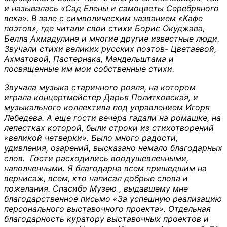
и называлась «Сад Елены и самоцветы Серебряного
века». В зале с символическим названием «Кафе
поэтов», где читали свои стихи Борис Окуджава,
Белла Ахмадулина и многие другие известные люди.
Звучали стихи великих русских поэтов- Цветаевой,
Ахматовой, Пастернака, Мандельштама и
посвященные им мои собственные стихи.
Звучала музыка старинного рояля, на котором
играла концертмейстер Дарья Политковская, и
музыкального коллектива под управлением Игоря
Лебедева. А еще гости вечера гадали на ромашке, на
лепестках которой, были строки из стихотворений
«великой четверки». Было много радости,
удивления, озарений, высказано немало благодарных
слов. Гости расходились воодушевленными,
наполненными. Я благодарна всем пришедшим на
вернисаж, всем, кто написал добрые слова и
пожелания. Спасибо Музею , выдавшему мне
благодарственное письмо «За успешную реализацию
персонального выставочного проекта». Отдельная
благодарность куратору выставочных проектов и