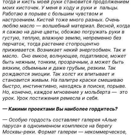
тогда и кисть моей руки становится продолжением
моих кисточек. У меня в ходу и руки и пальцы.
Работаю в порыве с большим чувством и
настроением. Кистей тоже много разных. Очень
люблю масло — волшебный материал. Весной, когда
я сажаю на даче цветы, обожаю погружать руки в
густую, теплую, влажную землю, непременно без
перчаток, тогда растение стопроцентно
приживается. Возникает некий энергообмен. Так и
масло. Оно емкое, волнующее, податливое, может
быть нежным, тонким, прозрачным, а может быть
вязким, объемным и даже грубым, резким. Так
рождаются эмоции. Так холст их впитывает и
становится живым. На палитре краски смешиваю
быстро, инстинктивно, находясь в поиске, порыве.
Но, конечно, каждое мгновение у мольберта — это
урок. Урок постижения ремесла и себя.
— Какими проектами Вы наиболее гордитесь?
— Особую гордость составляет галерея «Алые
паруса» в одноименном комплексе на берегу
Москвы-реки. Формат галереи — некоммерческое,