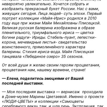
невероятно увлекательно. Хочется собрать и
изобразить прекрасный букет России. Нас с вами,
живущих сегодня. Лица людей- суть эпохи. Первый
портрет коллекции «Майя-Ирис» родился в 2010
году еще при жизни Майи Михайловны Плисецкой.
Великая русская балерина изображена в образе
пленительного, триумфального ириса — цветка
богини радуги- Ириды. Стебель-пуант, лепестки-
корона, мечевидные листья- свидетельство
воинственного, прямолинейного характера
балерины. Стихия ириса-вода. Майя Плисецкая
танцевала «Лебединое озеро» 35 сезонов.
От всей души я желаю своим героям процветания,
процветания нам, нашему времени, стране!
— Елена, поделитесь эмоциями от Вашей
последней выставки.
— Моя последняя выставка — вернисаж проходила
в Доме-музее Марины Цветаевой. Именно о проекте
«ЛЮДИ-ЦВЕТЫ» и коллекции «Самоцветы
серебряного века» там и шла речь. Экспозиция так