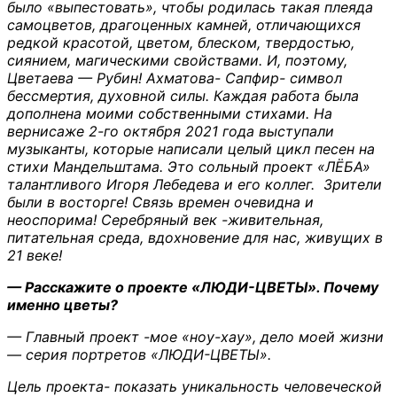
было «выпестовать», чтобы родилась такая плеяда
самоцветов, драгоценных камней, отличающихся
редкой красотой, цветом, блеском, твердостью,
сиянием, магическими свойствами. И, поэтому,
Цветаева — Рубин! Ахматова- Сапфир- символ
бессмертия, духовной силы. Каждая работа была
дополнена моими собственными стихами. На
вернисаже 2-го октября 2021 года выступали
музыканты, которые написали целый цикл песен на
стихи Мандельштама. Это сольный проект «ЛЁБА»
талантливого Игоря Лебедева и его коллег. Зрители
были в восторге! Связь времен очевидна и
неоспорима! Серебряный век -живительная,
питательная среда, вдохновение для нас, живущих в
21 веке!
— Расскажите о проекте «ЛЮДИ-ЦВЕТЫ». Почему
именно цветы?
— Главный проект -мое «ноу-хау», дело моей жизни
— серия портретов «ЛЮДИ-ЦВЕТЫ».
Цель проекта- показать уникальность человеческой