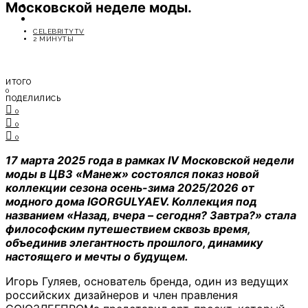
Московской неделе моды.
ОТДЫХ
СОВЕТЫ ЭКСПЕРТОВ
CELEBRITYTV
2 МИНУТЫ
ИТОГО
0
ПОДЕЛИЛИСЬ
0
0
0
17 марта 2025 года в рамках IV Московской недели
моды в ЦВЗ «Манеж» состоялся показ новой
коллекции сезона осень-зима 2025/2026 от
модного дома IGORGULYAEV. Коллекция под
названием «Назад, вчера – сегодня? Завтра?» стала
философским путешествием сквозь время,
объединив элегантность прошлого, динамику
настоящего и мечты о будущем.
Игорь Гуляев, основатель бренда, один из ведущих
российских дизайнеров и член правления