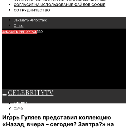
СОГЛАСИЕ НА ИСПОЛЬЗОВАНИЕ ФАЙЛОВ COOKIE
СОТРУДНИЧЕСТВО
Заказать Репортаж
О нас
Сотрудничество
ЗАКАЗАТЬ РЕПОРТАЖ
CELEBRITYTV
АФИША
МОДА
СОБЫТИЯ
КРАСОТА
Игорь Гуляев представил коллекцию
МОДА
«Назад, вчера – сегодня? Завтра?» на
ЛИЧНОСТЬ