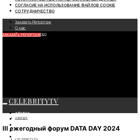
СОГЛАСИЕ НА ИСПОЛЬЗОВАНИЕ ФАЙЛОВ COOKIE
СОТРУДНИЧЕСТВО
Заказать Репортаж
О нас
Сотрудничество
ЗАКАЗАТЬ РЕПОРТАЖ
CELEBRITYTV
АФИША
АФИША
СОБЫТИЯ
КРАСОТА
III ежегодный форум DATA DAY 2024
МОДА
ЛИЧНОСТЬ
CELEBRITYTV